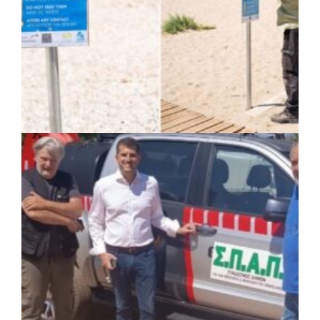
ΚΟΙΝΩΝΙΑ
|
07/08/2026 · 14:50
Δήμος Σαρωνικού και ΑΡΧΕΛΩΝ
ενημερώνουν τους λουόμενους για τη
συνύπαρξη με τις θαλάσσιες χελώνες