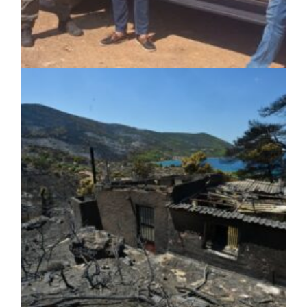
ΚΟΙΝΩΝΙΑ
|
05/08/2026 · 16:05
ΣΠΑΠ: Νέα οχήματα πυροπροστασίας σε
Γαλάτσι, Μαρούσι και Λυκόβρυση –
Πεύκη