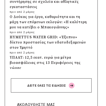
συντήρησης σε σχολεία και αθλητικές
εγκαταστάσεις
πριν από 2 μέρες
Ο Δούκας για έργα, καθαριότητα και τη
μάχη των επόμενων εκλογών: «Η καλύτερη
μου να κατέβει ο Μπακογιάννης»
πριν από 2 μέρες
HYMETTUS WATER GRID: «Έξυπνο»
δίκτυο προστασίας των υδατοδεξαμενών
στον Υμηττό
πριν από 2 μέρες
ΥΠΑΑΤ: 12,5 εκατ. ευρώ για μέτρα
βιοασφάλειας στις 13 Περιφέρειες της
χώρας
πριν από 2 μέρες
Πρέσπεια 2026: Έξι ημέρες πολιτισμού,
μουσικής και γαστρονομίας στη Φλώρινα
ΔΕΙΤΕ ΟΛΕΣ ΤΙΣ ΕΙΔΗΣΕΙΣ
πριν από 2 μέρες
Δήμος Πέλλας: Σε προσωρινή αναστολή
λειτουργίας όλες οι παιδικές χαρές
πριν από 2 μέρες
ΑΚΟΛΟΥΘΗΣΤΕ ΜΑΣ