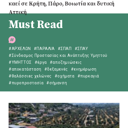
καεί σε Κρήτη, Πάρο, Βοιωτία και δυτική
Αττική
Must Read
#ΑΡΧΕΛΩΝ
#ΠΑΡΑΛΙΑ
#ΣΠΑΠ
#ΣΠΑΥ
#Σύνδεσμος Προστασίας και Ανάπτυξης Υμηττού
#ΥΜΗΤΤΟΣ
#έργα
#αποζημιώσεις
#αποκατάσταση
#δεξαμενές
#ενημέρωση
#θαλάσσιες χελώνες
#οχήματα
#πυρκαγιά
#πυροπροστασία
#σήμανση