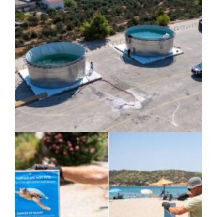
ΚΟΙΝΩΝΙΑ
|
07/08/2026 · 17:08
HYMETTUS WATER GRID: «Έξυπνο»
δίκτυο προστασίας των υδατοδεξαμενών
στον Υμηττό