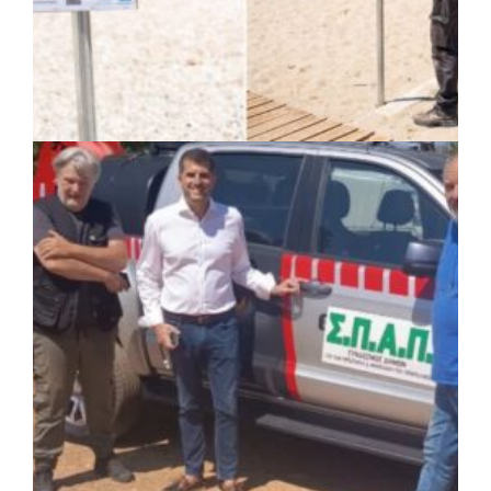
πριν από 4 μέρες
Δήμος Αθηναίων: 651 δημότες συμμετείχαν
στις δράσεις διατροφικής υποστήριξης
ΚΟΙΝΩΝΙΑ
|
07/08/2026 · 14:50
Δήμος Σαρωνικού και ΑΡΧΕΛΩΝ
ενημερώνουν τους λουόμενους για τη
συνύπαρξη με τις θαλάσσιες χελώνες