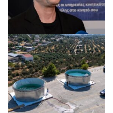
ΡΕΠΟΡΤΑΖ
|
07/08/2026 · 17:27
Ο Δούκας για έργα, καθαριότητα και τη
μάχη των επόμενων εκλογών: «Η καλύτερη
μου να κατέβει ο Μπακογιάννης»