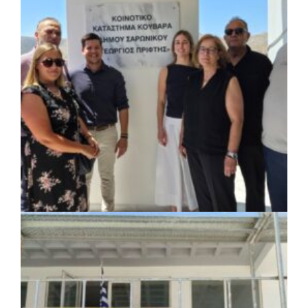
ΚΟΙΝΩΝΙΑ
|
07/08/2026 · 18:01
Το Δημοτικό Κατάστημα Κουβαρά φέρει
πλέον το όνομα «Γεώργιος Πρίφτης»