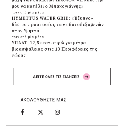
μάχη των επόμενων εκλογών: «Η καλύτερη
μου να κατέβει ο Μπακογιάννης»
πριν από μία μέρα
HYMETTUS WATER GRID: «Έξυπνο»
δίκτυο προστασίας των υδατοδεξαμενών
στον Υμηττό
πριν από μία μέρα
ΥΠΑΑΤ: 12,5 εκατ. ευρώ για μέτρα
βιοασφάλειας στις 13 Περιφέρειες της
χώρας
πριν από μία μέρα
Πρέσπεια 2026: Έξι ημέρες πολιτισμού,
μουσικής και γαστρονομίας στη Φλώρινα
ΔΕΙΤΕ ΟΛΕΣ ΤΙΣ ΕΙΔΗΣΕΙΣ
πριν από μία μέρα
Δήμος Πέλλας: Σε προσωρινή αναστολή
λειτουργίας όλες οι παιδικές χαρές
πριν από μία μέρα
ΑΚΟΛΟΥΘΗΣΤΕ ΜΑΣ
Στους τέσσερις φιναλίστ παγκοσμίως ο
Δήμος Ελληνικού – Αργυρούπολης για το
Seoul Smart City Prize 2026
πριν από μία μέρα