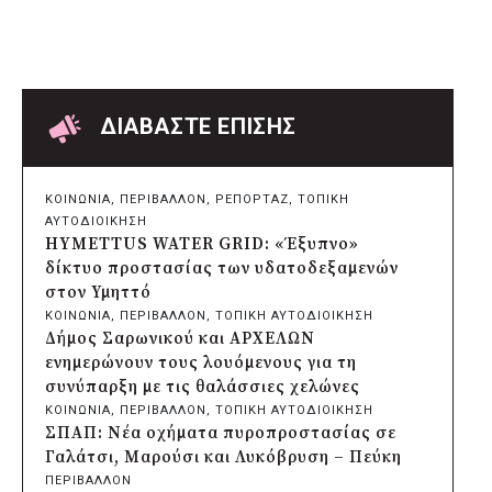
Δήμος Μετεώρων: Επενδύει στην
πρωτοβάθμια υγεία με ίδιους πόρους
πριν από μία μέρα
Δήμος Παπάγου-Χολαργού:
Επαναλαμβανόμενοι βανδαλισμοί στο
δίκτυο ηλεκτροφωτισμού
ΔΙΑΒΑΣΤΕ ΕΠΙΣΗΣ
πριν από μία μέρα
Δήμος Πατρέων: Αντικατάσταση
φωτιστικών μετά τη λεηλασία στο έλος
ΚΟΙΝΩΝΙΑ
, 
ΠΕΡΙΒΑΛΛΟΝ
, 
ΡΕΠΟΡΤΑΖ
, 
ΤΟΠΙΚΗ
της Αγυιάς
ΑΥΤΟΔΙΟΙΚΗΣΗ
πριν από μία μέρα
HYMETTUS WATER GRID: «Έξυπνο»
Δήμος Σαρωνικού: Βανδάλισαν το
δίκτυο προστασίας των υδατοδεξαμενών
εκκλησάκι της Μεταμόρφωσης του
στον Υμηττό
Σωτήρος
ΚΟΙΝΩΝΙΑ
, 
ΠΕΡΙΒΑΛΛΟΝ
, 
ΤΟΠΙΚΗ ΑΥΤΟΔΙΟΙΚΗΣΗ
πριν από μία μέρα
Δήμος Σαρωνικού και ΑΡΧΕΛΩΝ
Περιφέρεια Αττικής: Έξι συμπεράσματα
ενημερώνουν τους λουόμενους για τη
για την ψηφιακή μετάβαση των
συνύπαρξη με τις θαλάσσιες χελώνες
επιχειρήσεων
ΚΟΙΝΩΝΙΑ
, 
ΠΕΡΙΒΑΛΛΟΝ
, 
ΤΟΠΙΚΗ ΑΥΤΟΔΙΟΙΚΗΣΗ
πριν από μία μέρα
ΣΠΑΠ: Νέα οχήματα πυροπροστασίας σε
Δήμος Σαρωνικού και ΑΡΧΕΛΩΝ
Γαλάτσι, Μαρούσι και Λυκόβρυση – Πεύκη
ενημερώνουν τους λουόμενους για τη
ΠΕΡΙΒΑΛΛΟΝ