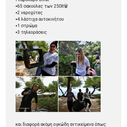
▪️65 σακούλες των 250lt🗑️
▪️2 νεροχύτες
▪️4 λάστιχα αυτοκινήτου
▪️1 στρώμα
▪️3 τηλεοράσεις
και διαφορά ακόμη ογκώδη αντικείμενα όπως: