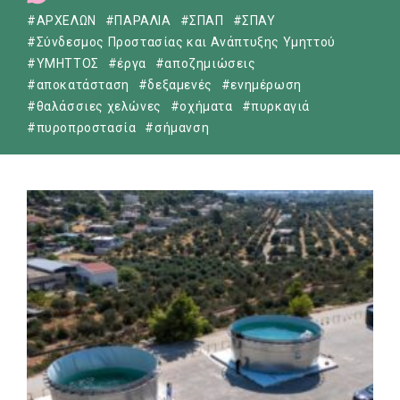
#ΑΡΧΕΛΩΝ
#ΠΑΡΑΛΙΑ
#ΣΠΑΠ
#ΣΠΑΥ
#Σύνδεσμος Προστασίας και Ανάπτυξης Υμηττού
#ΥΜΗΤΤΟΣ
#έργα
#αποζημιώσεις
#αποκατάσταση
#δεξαμενές
#ενημέρωση
#θαλάσσιες χελώνες
#οχήματα
#πυρκαγιά
#πυροπροστασία
#σήμανση