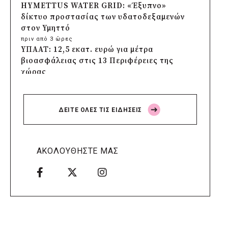
HYMETTUS WATER GRID: «Έξυπνο»
δίκτυο προστασίας των υδατοδεξαμενών
στον Υμηττό
πριν από 3 ώρες
ΥΠΑΑΤ: 12,5 εκατ. ευρώ για μέτρα
βιοασφάλειας στις 13 Περιφέρειες της
χώρας
πριν από 3 ώρες
Πρέσπεια 2026: Έξι ημέρες πολιτισμού,
μουσικής και γαστρονομίας στη Φλώρινα
ΔΕΙΤΕ ΟΛΕΣ ΤΙΣ ΕΙΔΗΣΕΙΣ
πριν από 4 ώρες
Δήμος Πέλλας: Σε προσωρινή αναστολή
λειτουργίας όλες οι παιδικές χαρές
πριν από 4 ώρες
ΑΚΟΛΟΥΘΗΣΤΕ ΜΑΣ
Στους τέσσερις φιναλίστ παγκοσμίως ο
Δήμος Ελληνικού – Αργυρούπολης για το
Seoul Smart City Prize 2026
πριν από 4 ώρες
Δήμος Μετεώρων: Επενδύει στην
πρωτοβάθμια υγεία με ίδιους πόρους
πριν από 5 ώρες