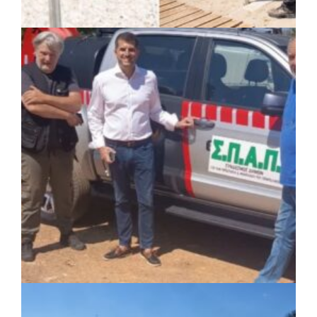
ΚΟΙΝΩΝΙΑ
|
07/08/2026 · 14:50
Δήμος Σαρωνικού και ΑΡΧΕΛΩΝ
ενημερώνουν τους λουόμενους για τη
συνύπαρξη με τις θαλάσσιες χελώνες
ΚΟΙΝΩΝΙΑ
|
05/08/2026 · 16:05
ΣΠΑΠ: Νέα οχήματα πυροπροστασίας σε