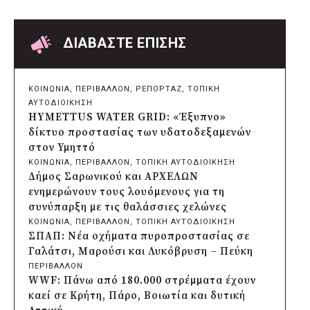
Δήμος Παπάγου-Χολαργού:
Επαναλαμβανόμενοι βανδαλισμοί στο
δίκτυο ηλεκτροφωτισμού
ΔΙΑΒΑΣΤΕ ΕΠΙΣΗΣ
πριν από 5 ώρες
Δήμος Πατρέων: Αντικατάσταση
φωτιστικών μετά τη λεηλασία στο έλος
ΚΟΙΝΩΝΙΑ
, 
ΠΕΡΙΒΑΛΛΟΝ
, 
ΡΕΠΟΡΤΑΖ
, 
ΤΟΠΙΚΗ
της Αγυιάς
ΑΥΤΟΔΙΟΙΚΗΣΗ
πριν από 5 ώρες
HYMETTUS WATER GRID: «Έξυπνο»
Δήμος Σαρωνικού: Βανδάλισαν το
δίκτυο προστασίας των υδατοδεξαμενών
εκκλησάκι της Μεταμόρφωσης του
στον Υμηττό
Σωτήρος
ΚΟΙΝΩΝΙΑ
, 
ΠΕΡΙΒΑΛΛΟΝ
, 
ΤΟΠΙΚΗ ΑΥΤΟΔΙΟΙΚΗΣΗ
πριν από 5 ώρες
Δήμος Σαρωνικού και ΑΡΧΕΛΩΝ
Περιφέρεια Αττικής: Έξι συμπεράσματα
ενημερώνουν τους λουόμενους για τη
για την ψηφιακή μετάβαση των
συνύπαρξη με τις θαλάσσιες χελώνες
επιχειρήσεων
ΚΟΙΝΩΝΙΑ
, 
ΠΕΡΙΒΑΛΛΟΝ
, 
ΤΟΠΙΚΗ ΑΥΤΟΔΙΟΙΚΗΣΗ
πριν από 5 ώρες
ΣΠΑΠ: Νέα οχήματα πυροπροστασίας σε
Δήμος Σαρωνικού και ΑΡΧΕΛΩΝ
Γαλάτσι, Μαρούσι και Λυκόβρυση – Πεύκη
ενημερώνουν τους λουόμενους για τη
ΠΕΡΙΒΑΛΛΟΝ
συνύπαρξη με τις θαλάσσιες χελώνες
WWF: Πάνω από 180.000 στρέμματα έχουν
πριν από 6 ώρες
καεί σε Κρήτη, Πάρο, Βοιωτία και δυτική
Δήμος Κυθήρων: Απαγόρευση πρόσβασης