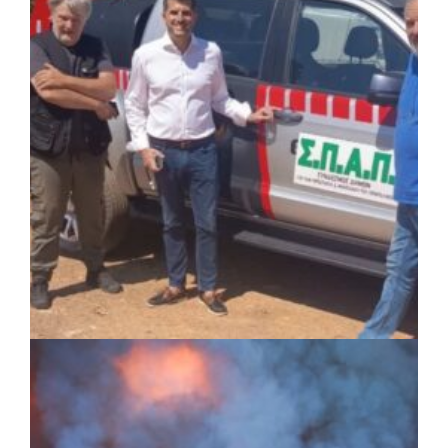
Δήμος Σαρωνικού και ΑΡΧΕΛΩΝ
ενημερώνουν τους λουόμενους για τη
συνύπαρξη με τις θαλάσσιες χελώνες
ΚΟΙΝΩΝΙΑ
|
05/08/2026 · 16:05
ΣΠΑΠ: Νέα οχήματα πυροπροστασίας σε
Γαλάτσι, Μαρούσι και Λυκόβρυση –
Πεύκη