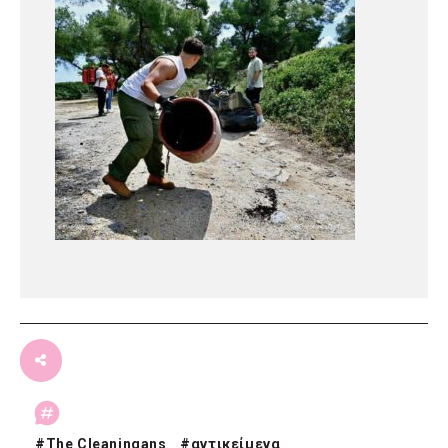
#
The Cleaningans
#
αντικείμενα