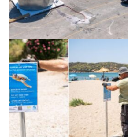
ΚΟΙΝΩΝΙΑ
|
07/08/2026 · 17:08
HYMETTUS WATER GRID: «Έξυπνο»
δίκτυο προστασίας των υδατοδεξαμενών
στον Υμηττό