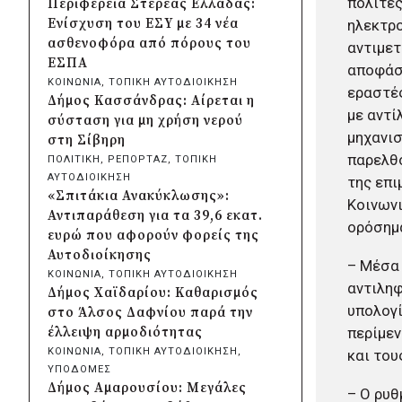
πολίτες
Περιφέρεια Στερεάς Ελλάδας:
Κρήτης και ΙΤΕ για φοιτητικές
Ενίσχυση του ΕΣΥ με 34 νέα
ηλεκτρο
εστίες και υποδομές
ασθενοφόρα από πόρους του
αντιμετ
πριν από 2 μέρες
ΕΣΠΑ
αποφάσε
Δήμος Μετεώρων:
ΚΟΙΝΩΝΙΑ
, 
ΤΟΠΙΚΗ ΑΥΤΟΔΙΟΙΚΗΣΗ
εραστές
Ολοκληρώθηκε το νέο τοιχείο
Δήμος Κασσάνδρας: Αίρεται η
αντιστήριξης στην είσοδο του
με αντί
σύσταση για μη χρήση νερού
Σκεπαρίου
μηχανισ
στη Σίβηρη
πριν από 2 μέρες
παρελθό
ΠΟΛΙΤΙΚΗ
, 
ΡΕΠΟΡΤΑΖ
, 
ΤΟΠΙΚΗ
Δήμος Καισαριανής: Καταδίκη
ΑΥΤΟΔΙΟΙΚΗΣΗ
της επι
για την απόπειρα
«Σπιτάκια Ανακύκλωσης»:
Κοινωνι
μπλοκαρίσματος φιλικού
Αντιπαράθεση για τα 39,6 εκατ.
ορόσημα
αγώνα στο «Μ.
ευρώ που αφορούν φορείς της
Κρητικόπουλος»
Αυτοδιοίκησης
– Μέσα 
πριν από 2 μέρες
ΚΟΙΝΩΝΙΑ
, 
ΤΟΠΙΚΗ ΑΥΤΟΔΙΟΙΚΗΣΗ
Δήμος Πειραιά: Νέες
αντιληφ
Δήμος Χαϊδαρίου: Καθαρισμός
ασφαλτοστρώσεις σε Α΄ και Β΄
υπολογί
στο Άλσος Δαφνίου παρά την
Δημοτική Κοινότητα με
περίμεν
έλλειψη αρμοδιότητας
πρόγραμμα 2 εκατ. ευρώ
ΚΟΙΝΩΝΙΑ
, 
ΤΟΠΙΚΗ ΑΥΤΟΔΙΟΙΚΗΣΗ
, 
και του
πριν από 2 μέρες
ΥΠΟΔΟΜΕΣ
Η Marko Marković Orkestar
Δήμος Αμαρουσίου: Μεγάλες
– Ο ρυθ