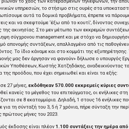
 βίωναν το χάος των κατεβασμένων τηλεφώνων, την απο
νικών υπηρεσιών, το στήσιμο στις ουρές στα υποκαταστή
ωπίσουμε αυτά τα δομικά προβλήματα, έπρεπε να πάρουμ
ις και να σκεφτούμε ‘έξω από το κουτί’, δίνοντας συνεχ
 της ακινησίας. Στο μεν μέτωπο των εκκρεμών συντάξεω
ληψη σύγχρονου management και με στόχο να δημιουργήσ
μό απονομής συντάξεων, απαλλαγμένο από τις παθογένει
ντος. Το ίδιο κάναμε και στο κομμάτι της εξυπηρέτησης
μονής μας δεν άργησαν να φανούν» δήλωσε ο υπουργός Ερ
κών Υποθέσεων, Κωστής Χατζηδάκης, αναδεικνύοντας τα
 της προόδου, που έχει σημειωθεί και είναι τα εξής:
σε 27 μήνες,
εκδόθηκαν 570.000 εκκρεμείς κύριες συντ
θεί κανείς το μέγεθος του επιτεύγματος, οι ενήλικες στ
ζονται σε 8 εκατομμύρια. Δηλαδή, 1 στους 16 ενήλικες π
ε για τη σύνταξή του 3, 5 ή 7 χρόνια, πήρε σύνταξη την πε
ς πρώτους μήνες του 2023.
μός έκδοσης είναι πλέον
1.100 συντάξεις την ημέρα από