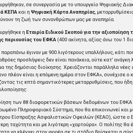
υργήθηκαν, σε συνεργασία με το υπουργείο Ψηφιακής Δια
ά ΚΕΠΑ
και η
Ψηφιακή Κάρτα Αναπηρίας
, μεταρρυθμίσει
ύνουν τη ζωή των συνανθρώπων μας με αναπηρία.
ουργήθηκε η
Εταιρία Ειδικού Σκοπού για την αξιοποίηση 
ης περιουσίας του ΕΦΚΑ
(400 ακίνητα, αξίας άνω του 1 δι
 παραπάνω έγιναν με 900 λιγότερους υπαλλήλους, κάτι πο
αθρόες προσλήψεις δεν είναι πανάκεια, ούτε κατ’ ανάγκη 
α της δημόσιας διοίκησης. Χρειάζονται παράλληλα νέες ι
νο πλέον είναι η επόμενη ημέρα στον ΕΦΚΑ», συνέχισε ο 
οντας τις επτά σημαντικότερες μεταρρυθμίσεις, που ήδη
υλοποίησης:
οίηση των 88 διαφορετικών βάσεων δεδομένων του ΕΦΚΑ
ωμένο Πληροφοριακό Σύστημα, που θα επικοινωνεί και 
τρου Είσπραξης Ασφαλιστικών Οφειλών (ΚΕΑΟ), ώστε ο Ε
ερη ταχύτητα και με λιγότερη «χαρτούρα». Ο πολίτης θα έ
ητα να ελέγχει στον φορέα σε τι στάδιο βρίσκεται η σύν