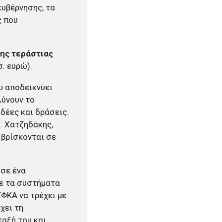
κυβέρνησης, τα
ς που
της τεράστιας
σ. ευρώ).
υ αποδεικνύει
λύνουν το
δέες και δράσεις.
κ. Χατζηδάκης,
 βρίσκονται σε
 σε ένα
με τα συστήματα
ΦΚΑ να τρέχει με
χει τη
ταξή του και