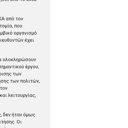
ΚΑ από τον
τομία, που
ομβικό οργανισμό
διευθυντών έχει
 θα ολοκληρώσουν
σημαντικού έργου,
άρισης των
ησης των πολιτών,
στον
αι λειτουργίας,
, δεν ήταν όμως
έτησης. Οι