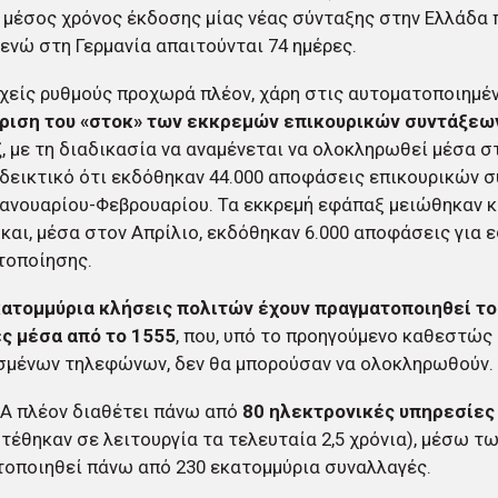
Ο μέσος χρόνος έκδοσης μίας νέας σύνταξης στην Ελλάδα π
 ενώ στη Γερμανία απαιτούνται 74 ημέρες.
χείς ρυθμούς προχωρά πλέον, χάρη στις αυτοματοποιημέν
ριση του «στοκ» των εκκρεμών επικουρικών συντάξεων
ξ
, με τη διαδικασία να αναμένεται να ολοκληρωθεί μέσα σ
νδεικτικό ότι εκδόθηκαν 44.000 αποφάσεις επικουρικών 
Ιανουαρίου-Φεβρουαρίου. Τα εκκρεμή εφάπαξ μειώθηκαν 
και, μέσα στον Απρίλιο, εκδόθηκαν 6.000 αποφάσεις για 
τοποίησης.
κατομμύρια κλήσεις πολιτών έχουν πραγματοποιηθεί το
ες μέσα από το 1555
, που, υπό το προηγούμενο καθεστώς
σμένων τηλεφώνων, δεν θα μπορούσαν να ολοκληρωθούν.
ΚΑ πλέον διαθέτει πάνω από
80 ηλεκτρονικές υπηρεσίες
τέθηκαν σε λειτουργία τα τελευταία 2,5 χρόνια), μέσω τ
οποιηθεί πάνω από 230 εκατομμύρια συναλλαγές.