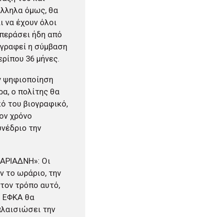
άλληλα όμως, θα
ι να έχουν όλοι
 περάσει ήδη από
ογραφεί η σύμβαση
ερίπου 36 μήνες.
ν ψηφιοποίηση
ρα, ο πολίτης θα
ό του βιογραφικό,
τον χρόνο
υνέδριο την
«ΑΡΙΑΔΝΗ»: Οι
ν το ωράριο, την
 τον τρόπο αυτό,
υ ΕΦΚΑ θα
πλαισιώσει την