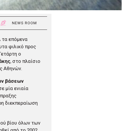
NEWS ROOM
Α
τα επόμενα
υτα φιλικό προς
Τετάρτη ο
άκης
, στο πλαίσιο
ς Αθηνών.
ών βάσεων
σε μία ενιαία
σπραξης
ρη διεκπεραίωση
κού βίου όλων των
ηθεί από το 2002