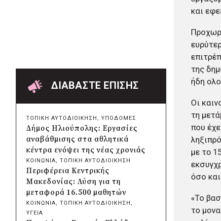
Χαρδαλιάς: Ψηφιακό
και εφε
Παρατηρητήριο για την
παρακολούθηση των 352 έργων
Προχωρά
της Αττικής
ευρύτερ
πριν από μία μέρα
επιτρέπ
Δήμος Ηρακλείου Αττικής:
της δημ
Συμβάσεις 645.000 ευρώ για τη
φροντίδα των αδέσποτων
ήδη ολ
ΔΙΑΒΑΣΤΕ ΕΠΙΣΗΣ
ζώων
Οι καιν
πριν από 2 μέρες
Περιφέρεια Θεσσαλίας: Νέος
τη μετά
ΤΟΠΙΚΗ ΑΥΤΟΔΙΟΙΚΗΣΗ
, 
ΥΠΟΔΟΜΕΣ
ιατροτεχνολογικός εξοπλισμός
που έχε
Δήμος Ηλιούπολης: Εργασίες
και αναβάθμιση του ΚΕΦΙΑΠ
ληξιπρό
αναβάθμισης στα αθλητικά
Καρδίτσας
κέντρα ενόψει της νέας χρονιάς
με το 1
πριν από 2 μέρες
ΚΟΙΝΩΝΙΑ
, 
ΤΟΠΙΚΗ ΑΥΤΟΔΙΟΙΚΗΣΗ
εκσυγχρ
Δήμος Αθηναίων: 651 δημότες
Περιφέρεια Κεντρικής
όσο και
συμμετείχαν στις δράσεις
Μακεδονίας: Λύση για τη
διατροφικής υποστήριξης
μεταφορά 16.500 μαθητών
«Το βασ
πριν από 2 μέρες
ΚΟΙΝΩΝΙΑ
, 
ΤΟΠΙΚΗ ΑΥΤΟΔΙΟΙΚΗΣΗ
, 
Συνεργασία Περιφέρειας
το μονα
ΥΓΕΙΑ
Κρήτης με Πανεπιστήμιο