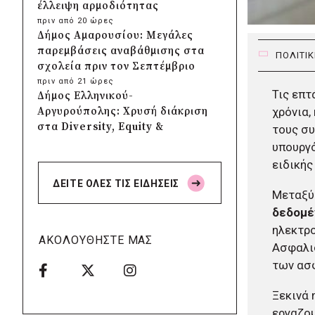
έλλειψη αρμοδιότητας
πριν από 20 ώρες
Δήμος Αμαρουσίου: Μεγάλες
παρεμβάσεις αναβάθμισης στα
ΠΟΛΙΤΙ
σχολεία πριν τον Σεπτέμβριο
πριν από 21 ώρες
Τις επτ
Δήμος Ελληνικού-
Αργυρούπολης: Χρυσή διάκριση
χρόνια,
στα Diversity, Equity &
τους συ
Inclusion Awards 2026
υπουργό
πριν από 21 ώρες
ειδική
Δήμος Αθηναίων: Πάνω από
ΔΕΙΤΕ ΟΛΕΣ ΤΙΣ ΕΙΔΗΣΕΙΣ
240 αντικείμενα
Μεταξύ
απομακρύνθηκαν από
δεδομέ
κοινόχρηστους χώρους
ηλεκτρο
πριν από 21 ώρες
ΑΚΟΛΟΥΘΗΣΤΕ ΜΑΣ
Ασφαλι
Δήμος Θεσσαλονίκης: Έρευνα
για πιθανή δολιοφθορά σε δύο
των ασ
ξεραμένα δέντρα στην οδό
Βενιζέλου
Ξεκινά 
πριν από μία μέρα
εργαζομ