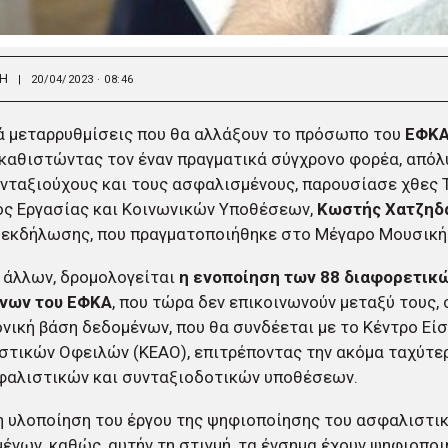
ΚΗ
|
20/04/2023 · 08:46
ά μεταρρυθμίσεις που θα αλλάξουν το πρόσωπο του
ΕΦΚ
 καθιστώντας τον έναν πραγματικά σύγχρονο φορέα, απόλ
νταξιούχους και τους ασφαλισμένους, παρουσίασε χθες 
ς Εργασίας και Κοινωνικών Υποθέσεων,
Κωστής Χατζηδ
ς εκδήλωσης, που πραγματοποιήθηκε στο Μέγαρο Μουσική
 άλλων, δρομολογείται
η ενοποίηση των 88 διαφορετικ
νων του ΕΦΚΑ
, που τώρα δεν επικοινωνούν μεταξύ τους, 
νική βάση δεδομένων, που θα συνδέεται με το Κέντρο Εί
στικών Οφειλών (ΚΕΑΟ), επιτρέποντας την ακόμα ταχύτε
φαλιστικών και συνταξιοδοτικών υποθέσεων.
η υλοποίηση του έργου της ψηφιοποίησης του ασφαλιστι
ένων, καθώς, αυτήν τη στιγμή, τα ένσημα έχουν ψηφιοποι