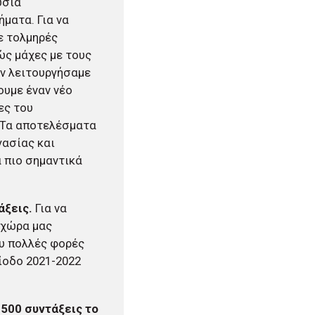
υσία
ματα. Για να
ε τολμηρές
ώς μάχες με τους
ν λειτουργήσαμε
ουμε έναν νέο
ες του
. Τα αποτελέσματα
γασίας και
 πιο σημαντικά
άξεις.
Για να
η χώρα μας
ου πολλές φορές
ρίοδο 2021-2022
 500 συντάξεις το