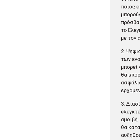
έκθεση θα είναι έτοιμη το
ποιος ε
2030»
μπορούν
πριν από 2 μέρες
πρόσβασ
Δήμος Αθηναίων: Περισσότερα
το Ελεγ
από 220 νέα δέντρα και 1.200
με τον 
θάμνοι σε 43 σχολικές αυλές
πριν από 2 μέρες
2. Ψηφι
«Μηδενική ανοχή»: Πολιτική
αγωγή για την πυρκαγιά που
των ενσ
ξεκίνησε από τη Βοιωτία
μπορεί 
κατέθεσε η Περιφέρεια Αττικής
θα μπορ
πριν από 3 μέρες
ασφάλισ
Περιφέρεια Κρήτης:
ερχόμε
Πρόσκληση 8 εκατ. ευρώ για
έργα διαχείρισης υγρών
3. Διασ
αποβλήτων
ελεγκτέ
αμοιβή,
θα κατα
αυξηθού