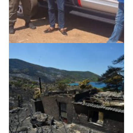
ΚΟΙΝΩΝΙΑ
|
05/08/2026 · 16:05
ΣΠΑΠ: Νέα οχήματα πυροπροστασίας σε
Γαλάτσι, Μαρούσι και Λυκόβρυση –
Πεύκη