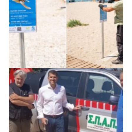
ΚΟΙΝΩΝΙΑ
|
07/08/2026 · 14:50
Δήμος Σαρωνικού και ΑΡΧΕΛΩΝ
ενημερώνουν τους λουόμενους για τη
συνύπαρξη με τις θαλάσσιες χελώνες