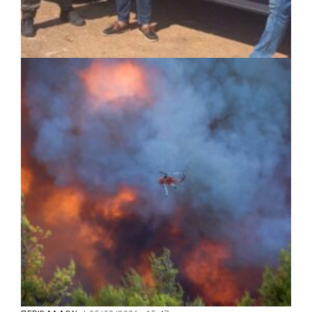
ΚΟΙΝΩΝΙΑ
|
05/08/2026 · 16:05
ΣΠΑΠ: Νέα οχήματα πυροπροστασίας σε
Γαλάτσι, Μαρούσι και Λυκόβρυση –
Πεύκη