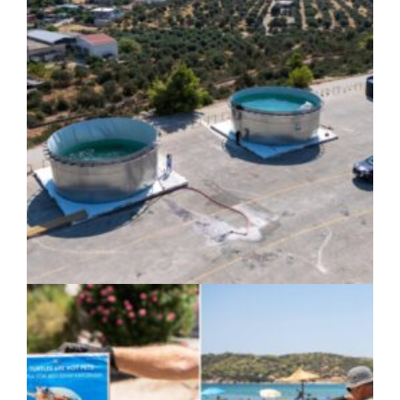
ΚΟΙΝΩΝΙΑ
|
07/08/2026 · 17:08
HYMETTUS WATER GRID: «Έξυπνο»
δίκτυο προστασίας των υδατοδεξαμενών
στον Υμηττό