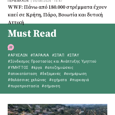
ΠΕΡΙΒΑΛΛΟΝ
|
05/08/2026 · 15:47
WWF: Πάνω από 180.000 στρέμματα έχουν
καεί σε Κρήτη, Πάρο, Βοιωτία και δυτική
Αττική
Must Read
#ΑΡΧΕΛΩΝ
#ΠΑΡΑΛΙΑ
#ΣΠΑΠ
#ΣΠΑΥ
#Σύνδεσμος Προστασίας και Ανάπτυξης Υμηττού
#ΥΜΗΤΤΟΣ
#έργα
#αποζημιώσεις
#αποκατάσταση
#δεξαμενές
#ενημέρωση
#θαλάσσιες χελώνες
#οχήματα
#πυρκαγιά
#πυροπροστασία
#σήμανση