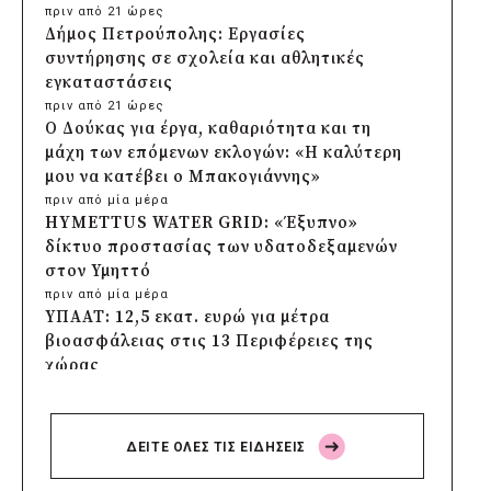
πριν από 21 ώρες
Δήμος Πετρούπολης: Εργασίες
συντήρησης σε σχολεία και αθλητικές
εγκαταστάσεις
πριν από 21 ώρες
Ο Δούκας για έργα, καθαριότητα και τη
μάχη των επόμενων εκλογών: «Η καλύτερη
μου να κατέβει ο Μπακογιάννης»
πριν από μία μέρα
HYMETTUS WATER GRID: «Έξυπνο»
δίκτυο προστασίας των υδατοδεξαμενών
στον Υμηττό
πριν από μία μέρα
ΥΠΑΑΤ: 12,5 εκατ. ευρώ για μέτρα
βιοασφάλειας στις 13 Περιφέρειες της
χώρας
πριν από μία μέρα
Πρέσπεια 2026: Έξι ημέρες πολιτισμού,
μουσικής και γαστρονομίας στη Φλώρινα
ΔΕΙΤΕ ΟΛΕΣ ΤΙΣ ΕΙΔΗΣΕΙΣ
πριν από μία μέρα
Δήμος Πέλλας: Σε προσωρινή αναστολή