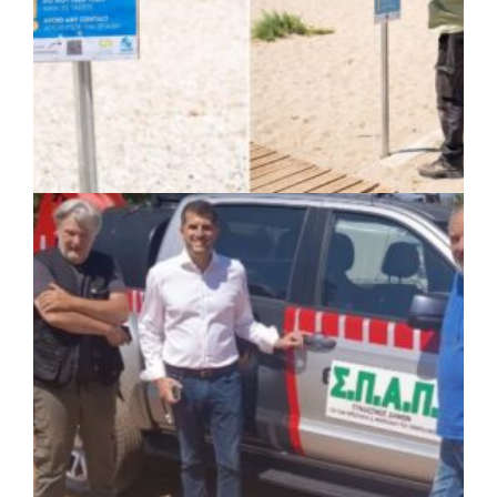
ιατροτεχνολογικός εξοπλισμός και
αναβάθμιση του ΚΕΦΙΑΠ Καρδίτσας
πριν από 3 μέρες
Δήμος Αθηναίων: 651 δημότες συμμετείχαν
στις δράσεις διατροφικής υποστήριξης
ΚΟΙΝΩΝΙΑ
|
07/08/2026 · 14:50
Δήμος Σαρωνικού και ΑΡΧΕΛΩΝ
ενημερώνουν τους λουόμενους για τη
συνύπαρξη με τις θαλάσσιες χελώνες