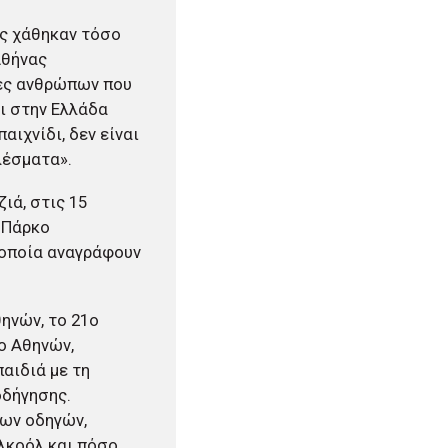
ς χάθηκαν τόσο
Αθήνας
ίες ανθρώπων που
τι στην Ελλάδα
αιχνίδι, δεν είναι
λέσματα».
ιά, στις 15
 Πάρκο
 οποία αναγράφουν
ηνών, το 21o
ιο Αθηνών,
αιδιά με τη
οδήγησης.
ίων οδηγών,
αλκοόλ και πόσο