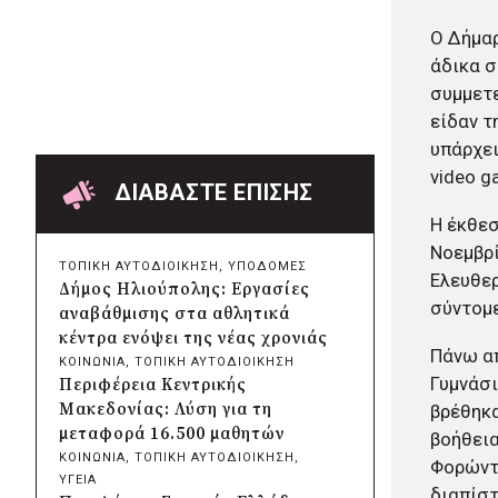
Χαρδαλιάς: Ψηφιακό
Ο Δήμα
Παρατηρητήριο για την
παρακολούθηση των 352 έργων
άδικα σ
της Αττικής
συμμετε
πριν από μία μέρα
είδαν τ
Δήμος Ηρακλείου Αττικής:
υπάρχει
Συμβάσεις 645.000 ευρώ για τη
video g
φροντίδα των αδέσποτων
ΔΙΑΒΑΣΤΕ ΕΠΙΣΗΣ
ζώων
Η έκθεσ
πριν από 2 μέρες
Νοεμβρί
Περιφέρεια Θεσσαλίας: Νέος
ΤΟΠΙΚΗ ΑΥΤΟΔΙΟΙΚΗΣΗ
, 
ΥΠΟΔΟΜΕΣ
ιατροτεχνολογικός εξοπλισμός
Ελευθερ
Δήμος Ηλιούπολης: Εργασίες
και αναβάθμιση του ΚΕΦΙΑΠ
σύντομ
αναβάθμισης στα αθλητικά
Καρδίτσας
κέντρα ενόψει της νέας χρονιάς
πριν από 2 μέρες
Πάνω απ
ΚΟΙΝΩΝΙΑ
, 
ΤΟΠΙΚΗ ΑΥΤΟΔΙΟΙΚΗΣΗ
Δήμος Αθηναίων: 651 δημότες
Γυμνάσι
Περιφέρεια Κεντρικής
συμμετείχαν στις δράσεις
Μακεδονίας: Λύση για τη
βρέθηκα
διατροφικής υποστήριξης
μεταφορά 16.500 μαθητών
βοήθεια
πριν από 2 μέρες
ΚΟΙΝΩΝΙΑ
, 
ΤΟΠΙΚΗ ΑΥΤΟΔΙΟΙΚΗΣΗ
, 
Φορώντα
Συνεργασία Περιφέρειας
ΥΓΕΙΑ
Κρήτης με Πανεπιστήμιο
διαπίστ