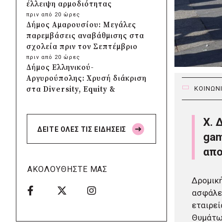
έλλειψη αρμοδιότητας
πριν από 20 ώρες
Δήμος Αμαρουσίου: Μεγάλες
παρεμβάσεις αναβάθμισης στα
σχολεία πριν τον Σεπτέμβριο
πριν από 20 ώρες
Δήμος Ελληνικού-
Αργυρούπολης: Χρυσή διάκριση
στα Diversity, Equity &
ΚΟΙΝΩΝ
Inclusion Awards 2026
πριν από 20 ώρες
Χ. 
Δήμος Αθηναίων: Πάνω από
ΔΕΙΤΕ ΟΛΕΣ ΤΙΣ ΕΙΔΗΣΕΙΣ
240 αντικείμενα
gam
απομακρύνθηκαν από
απο
κοινόχρηστους χώρους
πριν από 21 ώρες
ΑΚΟΛΟΥΘΗΣΤΕ ΜΑΣ
Δήμος Θεσσαλονίκης: Έρευνα
Δρομική
για πιθανή δολιοφθορά σε δύο
ασφάλει
ξεραμένα δέντρα στην οδό
εταιρεί
Βενιζέλου
Θυμάτω
πριν από 21 ώρες