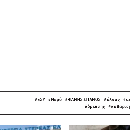
#ΕΣΥ
#Νερό
#ΦΑΝΗΣ ΣΠΑΝΟΣ
#άλσος
#α
ύδρευσης
#καθαρισ