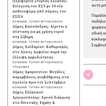
Περιφέρεια Στερεάς Ελλάδας:
Κρήτης και ΙΤΕ για φοιτητικές
αυτό μπ
Ενίσχυση του ΕΣΥ με 34 νέα
εστίες και υποδομές
ασθενοφόρα από πόρους του
πριν από 2 μέρες
Παράλλη
ΕΣΠΑ
Δήμος Μετεώρων:
ποδήλατ
ΚΟΙΝΩΝΙΑ
, 
ΤΟΠΙΚΗ ΑΥΤΟΔΙΟΙΚΗΣΗ
Ολοκληρώθηκε το νέο τοιχείο
Δήμος Κασσάνδρας: Αίρεται η
φορέσου
αντιστήριξης στην είσοδο του
σύσταση για μη χρήση νερού
οδική α
Σκεπαρίου
στη Σίβηρη
κυκλοφο
πριν από 2 μέρες
ΚΟΙΝΩΝΙΑ
, 
ΤΟΠΙΚΗ ΑΥΤΟΔΙΟΙΚΗΣΗ
Συμβουλ
Δήμος Καισαριανής: Καταδίκη
Δήμος Χαϊδαρίου: Καθαρισμός
για την απόπειρα
στο Άλσος Δαφνίου παρά την
μπλοκαρίσματος φιλικού
έλλειψη αρμοδιότητας
αγώνα στο «Μ.
ΚΟΙΝΩΝΙΑ
, 
ΤΟΠΙΚΗ ΑΥΤΟΔΙΟΙΚΗΣΗ
, 
Κρητικόπουλος»
ΥΠΟΔΟΜΕΣ
πριν από 2 μέρες
Δήμος Αμαρουσίου: Μεγάλες
Δήμος Πειραιά: Νέες
παρεμβάσεις αναβάθμισης στα
ασφαλτοστρώσεις σε Α΄ και Β΄
σχολεία πριν τον Σεπτέμβριο
Δημοτική Κοινότητα με
ΚΟΙΝΩΝΙΑ
, 
ΤΟΠΙΚΗ ΑΥΤΟΔΙΟΙΚΗΣΗ
πρόγραμμα 2 εκατ. ευρώ
Δήμος Ελληνικού-
πριν από 2 μέρες
Αργυρούπολης: Χρυσή διάκριση
Η Marko Marković Orkestar
στα Diversity, Equity &