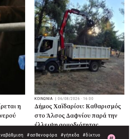
ΚΟΙΝΩΝΙΑ
|
06/08/2026 · 16:00
ρεται η
Δήμος Χαϊδαρίου: Καθαρισμός
 νερού
στο Άλσος Δαφνίου παρά την
έλλειψη αρμοδιότητας
ναβάθμιση
#ασθενοφόρα
#γήπεδα
#δίκτυο