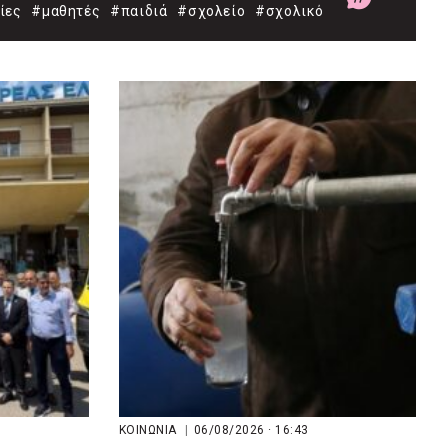
ίες
#μαθητές
#παιδιά
#σχολείο
#σχολικό
ΚΟΙΝΩΝΙΑ
|
06/08/2026 · 16:43