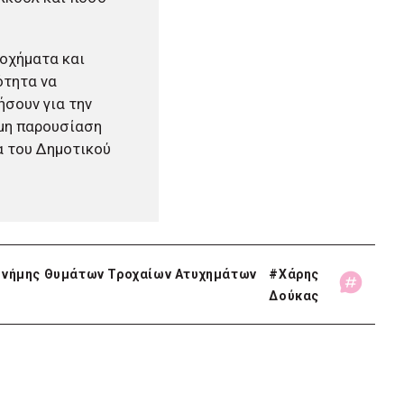
 οχήματα και
ότητα να
ήσουν για την
ομη παρουσίαση
α του Δημοτικού
νήμης Θυμάτων Τροχαίων Ατυχημάτων
#
Χάρης
Δούκας