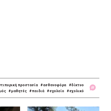
ντιπυρική προστασία
#ασθενοφόρα
#δίκτυο
μός
#μαθητές
#παιδιά
#σχολείο
#σχολικό