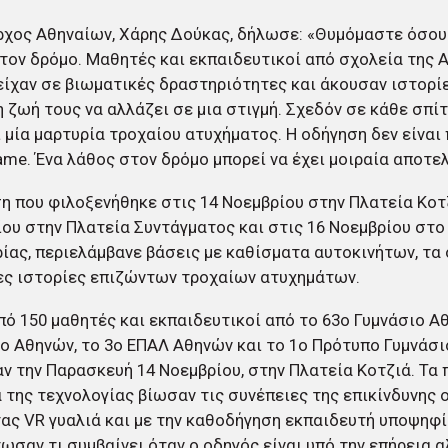
ρχος Αθηναίων, Χάρης Δούκας, δήλωσε: «Θυμόμαστε όσου
τον δρόμο. Μαθητές και εκπαιδευτικοί από σχολεία της 
ίχαν σε βιωματικές δραστηριότητες και άκουσαν ιστορ
η ζωή τους να αλλάζει σε μια στιγμή. Σχεδόν σε κάθε σπί
 μία μαρτυρία τροχαίου ατυχήματος. Η οδήγηση δεν είναι π
ame. Ένα λάθος στον δρόμο μπορεί να έχει μοιραία αποτε
η που φιλοξενήθηκε στις 14 Νοεμβρίου στην Πλατεία Κοτζ
ου στην Πλατεία Συντάγματος και στις 16 Νοεμβρίου στο
ίας, περιελάμβανε βάσεις με καθίσματα αυτοκινήτων, τα
ες ιστορίες επιζώντων τροχαίων ατυχημάτων.
ό 150 μαθητές και εκπαιδευτικοί από το 63o Γυμνάσιο Αθ
ο Αθηνών, το 3ο ΕΠΑΛ Αθηνών και το 1ο Πρότυπο Γυμνάσ
ν την Παρασκευή 14 Νοεμβρίου, στην Πλατεία Κοτζιά. Τα π
 της τεχνολογίας βίωσαν τις συνέπειες της επικίνδυνης 
ς VR γυαλιά και με την καθοδήγηση εκπαιδευτή υποψηφ
ωσαν τι συμβαίνει όταν ο οδηγός είναι υπό την επήρεια 