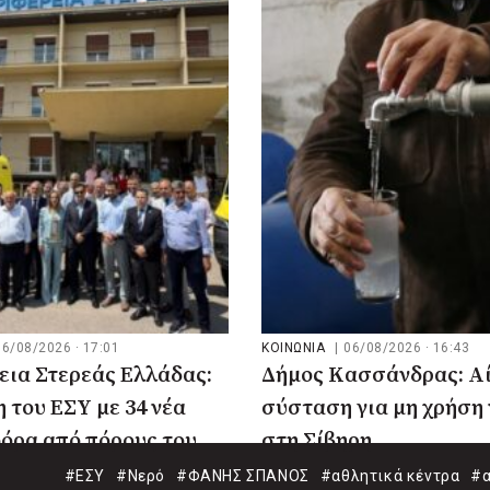
06/08/2026 · 17:01
ΚΟΙΝΩΝΙΑ
|
06/08/2026 · 16:43
εια Στερεάς Ελλάδας:
Δήμος Κασσάνδρας: Αί
 του ΕΣΥ με 34 νέα
σύσταση για μη χρήση
όρα από πόρους του
στη Σίβηρη
#ΕΣΥ
#Νερό
#ΦΑΝΗΣ ΣΠΑΝΟΣ
#αθλητικά κέντρα
#α