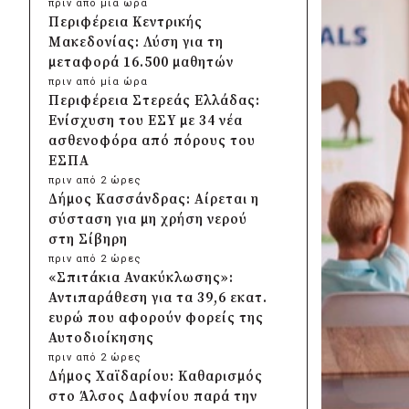
πριν από μία ώρα
Περιφέρεια Κεντρικής
Μακεδονίας: Λύση για τη
μεταφορά 16.500 μαθητών
πριν από μία ώρα
Περιφέρεια Στερεάς Ελλάδας:
Ενίσχυση του ΕΣΥ με 34 νέα
ασθενοφόρα από πόρους του
ΕΣΠΑ
πριν από 2 ώρες
Δήμος Κασσάνδρας: Αίρεται η
σύσταση για μη χρήση νερού
στη Σίβηρη
πριν από 2 ώρες
«Σπιτάκια Ανακύκλωσης»:
Αντιπαράθεση για τα 39,6 εκατ.
ευρώ που αφορούν φορείς της
Αυτοδιοίκησης
πριν από 2 ώρες
Δήμος Χαϊδαρίου: Καθαρισμός
στο Άλσος Δαφνίου παρά την