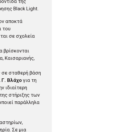
ροντίδα της
σης Black Light.
ον αποκτά
ι του
εται σε σχολεία
ία βρίσκονται
, Καισαριανής,
ς σε σταθερή βάση
 Γ. Βλάχο
για τη
ν ιδιαίτερη
 της στήριξης των
οποιεί παράλληλα
αστηρίων,
ρία. Σε μια