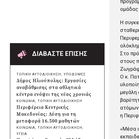
πρόγρα
Χαρδαλιάς: Ψηφιακό
ομάδας 
Παρατηρητήριο για την
παρακολούθηση των 352 έργων
Η συγκε
της Αττικής
σταθερή
πριν από 4 ώρες
Δήμος Ηρακλείου Αττικής:
Περιφε
Συμβάσεις 645.000 ευρώ για τη
ολόκληρ
φροντίδα των αδέσποτων
ΔΙΑΒΑΣΤΕ ΕΠΙΣΗΣ
Στο πρό
ζώων
στους π
πριν από μία μέρα
Ζωγράφ
Περιφέρεια Θεσσαλίας: Νέος
ΤΟΠΙΚΗ ΑΥΤΟΔΙΟΙΚΗΣΗ
, 
ΥΠΟΔΟΜΕΣ
Ο κ. Πα
ιατροτεχνολογικός εξοπλισμός
Δήμος Ηλιούπολης: Εργασίες
υλοποίη
και αναβάθμιση του ΚΕΦΙΑΠ
αναβάθμισης στα αθλητικά
Καρδίτσας
μεγάλη 
κέντρα ενόψει της νέας χρονιάς
πριν από μία μέρα
βαρύτητ
ΚΟΙΝΩΝΙΑ
, 
ΤΟΠΙΚΗ ΑΥΤΟΔΙΟΙΚΗΣΗ
Δήμος Αθηναίων: 651 δημότες
ατόμων 
Περιφέρεια Κεντρικής
συμμετείχαν στις δράσεις
Μακεδονίας: Λύση για τη
η Περιφ
διατροφικής υποστήριξης
μεταφορά 16.500 μαθητών
πριν από μία μέρα
«Μέσα 
ΚΟΙΝΩΝΙΑ
, 
ΤΟΠΙΚΗ ΑΥΤΟΔΙΟΙΚΗΣΗ
, 
Συνεργασία Περιφέρειας
ΥΓΕΙΑ
εκπαιδε
Κρήτης με Πανεπιστήμιο