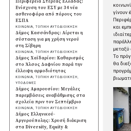
Περιφέρεια Στερεάς Ελλάδας:
κοινωνί
Κρήτης και ΙΤΕ για φοιτητικές
Ενίσχυση του ΕΣΥ με 34 νέα
εστίες και υποδομές
γίνουν 
ασθενοφόρα από πόρους του
πριν από μία μέρα
Περιφέρ
ΕΣΠΑ
Δήμος Μετεώρων:
και εμπ
ΚΟΙΝΩΝΙΑ
, 
ΤΟΠΙΚΗ ΑΥΤΟΔΙΟΙΚΗΣΗ
Ολοκληρώθηκε το νέο τοιχείο
Δήμος Κασσάνδρας: Αίρεται η
ιδιαίτε
αντιστήριξης στην είσοδο του
σύσταση για μη χρήση νερού
παράλλη
Σκεπαρίου
στη Σίβηρη
μεταξύ 
πριν από μία μέρα
ΚΟΙΝΩΝΙΑ
, 
ΤΟΠΙΚΗ ΑΥΤΟΔΙΟΙΚΗΣΗ
Δήμος Καισαριανής: Καταδίκη
Το πρόγ
Δήμος Χαϊδαρίου: Καθαρισμός
για την απόπειρα
θα διε
στο Άλσος Δαφνίου παρά την
μπλοκαρίσματος φιλικού
προγράμ
έλλειψη αρμοδιότητας
αγώνα στο «Μ.
βιωματι
ΚΟΙΝΩΝΙΑ
, 
ΤΟΠΙΚΗ ΑΥΤΟΔΙΟΙΚΗΣΗ
, 
Κρητικόπουλος»
ΥΠΟΔΟΜΕΣ
πριν από μία μέρα
Δήμος Αμαρουσίου: Μεγάλες
Δήμος Πειραιά: Νέες
παρεμβάσεις αναβάθμισης στα
ασφαλτοστρώσεις σε Α΄ και Β΄
σχολεία πριν τον Σεπτέμβριο
Δημοτική Κοινότητα με
ΚΟΙΝΩΝΙΑ
, 
ΤΟΠΙΚΗ ΑΥΤΟΔΙΟΙΚΗΣΗ
πρόγραμμα 2 εκατ. ευρώ
Δήμος Ελληνικού-
πριν από μία μέρα
Αργυρούπολης: Χρυσή διάκριση
Η Marko Marković Orkestar
στα Diversity, Equity &