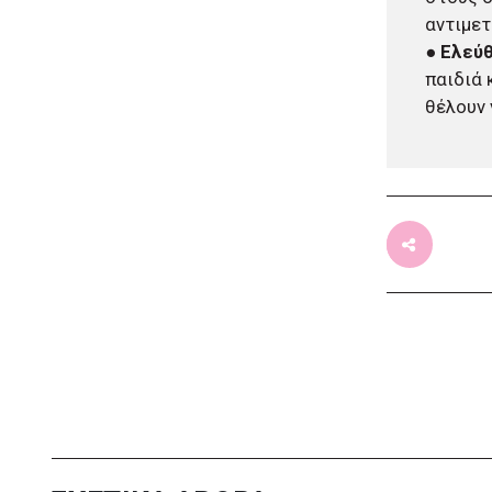
έκθεση θα είναι έτοιμη το
αντιμε
2030»
●
Ελεύ
πριν από μία μέρα
παιδιά 
Δήμος Αθηναίων: Περισσότερα
θέλουν 
από 220 νέα δέντρα και 1.200
θάμνοι σε 43 σχολικές αυλές
πριν από μία μέρα
«Μηδενική ανοχή»: Πολιτική
αγωγή για την πυρκαγιά που
ξεκίνησε από τη Βοιωτία
κατέθεσε η Περιφέρεια Αττικής
πριν από 2 μέρες
Περιφέρεια Κρήτης:
Πρόσκληση 8 εκατ. ευρώ για
έργα διαχείρισης υγρών
αποβλήτων