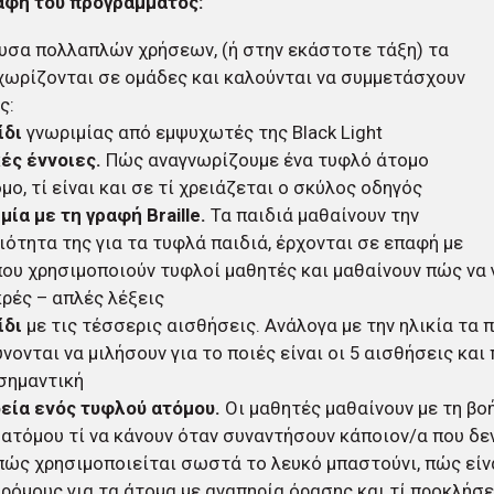
αφή του προγράμματος:
υσα πολλαπλών χρήσεων, (ή στην εκάστοτε τάξη) τα
χωρίζονται σε ομάδες και καλούνται να συμμετάσχουν
ς:
ίδι
γνωριμίας από εμψυχωτές της Black Light
ές έννοιες.
Πώς αναγνωρίζουμε ένα τυφλό άτομο
μο, τί είναι και σε τί χρειάζεται ο σκύλος οδηγός
μία με τη γραφή Braille.
Τα παιδιά μαθαίνουν την
ότητα της για τα τυφλά παιδιά, έρχονται σε επαφή με
που χρησιμοποιούν τυφλοί μαθητές και μαθαίνουν πώς να
ικρές – απλές λέξεις
ίδι
με τις τέσσερις αισθήσεις. Ανάλογα με την ηλικία τα 
νονται να μιλήσουν για το ποιές είναι οι 5 αισθήσεις και
σημαντική
εία ενός τυφλού ατόμου.
Οι μαθητές μαθαίνουν με τη βο
ατόμου τί να κάνουν όταν συναντήσουν κάποιον/α που δε
πώς χρησιμοποιείται σωστά το λευκό μπαστούνι, πώς είνα
ρόμους για τα άτομα με αναπηρία όρασης και τί προκλήσε