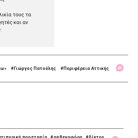
λικία τους τα
ητές και αν
.
πω»
#
Γιώργος Πατούλης
#
Περιφέρεια Αττικής
ντιπυρική προστασία
#ασθενοφόρα
#δίκτυο