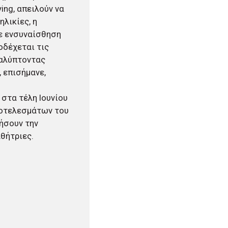
ing, απειλούν να
λικίες, η
με ενσυναίσθηση
οδέχεται τις
καλύπτοντας
 επισήμανε,
 στα τέλη Ιουνίου
ποτελεσμάτων του
ήσουν την
αθήτριες.