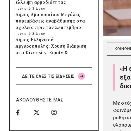
έλλειψη αρμοδιότητας
πριν από 3 ώρες
Δήμος Αμαρουσίου: Μεγάλες
παρεμβάσεις αναβάθμισης στα
σχολεία πριν τον Σεπτέμβριο
πριν από 3 ώρες
Δήμος Ελληνικού-
Αργυρούπολης: Χρυσή διάκριση
ΚΟΙΝΩΝ
στα Diversity, Equity &
Inclusion Awards 2026
πριν από 3 ώρες
«Η 
Δήμος Αθηναίων: Πάνω από
εξα
ΔΕΙΤΕ ΟΛΕΣ ΤΙΣ ΕΙΔΗΣΕΙΣ
240 αντικείμενα
απομακρύνθηκαν από
δικ
κοινόχρηστους χώρους
πριν από 4 ώρες
ΑΚΟΛΟΥΘΗΣΤΕ ΜΑΣ
Με στόχ
Δήμος Θεσσαλονίκης: Έρευνα
για πιθανή δολιοφθορά σε δύο
φαινόμε
ξεραμένα δέντρα στην οδό
μαθητών
Βενιζέλου
υλοποιε
πριν από 4 ώρες