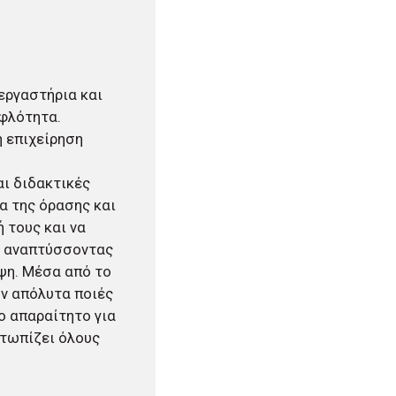
εργαστήρια και
φλότητα.
ή επιχείρηση
ι διδακτικές
α της όρασης και
 τους και να
υς αναπτύσσοντας
έψη. Μέσα από το
υν απόλυτα ποιές
ο απαραίτητο για
ετωπίζει όλους