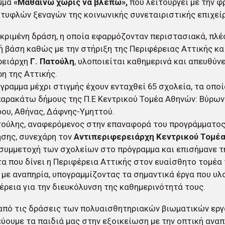
μμα
«Μαθαίνω χωρίς να βλέπω»,
που λειτουργεί με την φ
τυφλών ξεναγών της κοινωνικής συνεταιριστικής επιχείρη
κριμένη δράση, η οποία εφαρμόζονταν περιστασιακά, πλέ
 βάση καθώς με την στήριξη της Περιφέρειας Αττικής κα
ρειάρχη
Γ. Πατούλη
, υλοποιείται καθημερινά και απευθύν
η της Αττικής.
γραμμα μέχρι στιγμής έχουν ενταχθεί 65 σχολεία, τα οπο
αρακάτω δήμους της Π.Ε Κεντρικού Τομέα Αθηνών: Βύρωνα
ου, Αθήνας, Δάφνης-Υμηττού.
τούλης, αναφερόμενος στην επαναφορά του προγράμματο
σης, συνεχάρη τον
Αντιπεριφερειάρχη Κεντρικού Τομέα
συμμετοχή των σχολείων στο πρόγραμμα και επισήμανε τη
α που δίνει η Περιφέρεια Αττικής στον ευαίσθητο τομέα
με αναπηρία, υπογραμμίζοντας τα σημαντικά έργα που υλ
έρεια για την διευκόλυνση της καθημερινότητά τους.
από τις δράσεις των πολυαισθητηριακών βιωματικών εργ
ύουμε τα παιδιά μας στην εξοικείωση με την οπτική αναπη