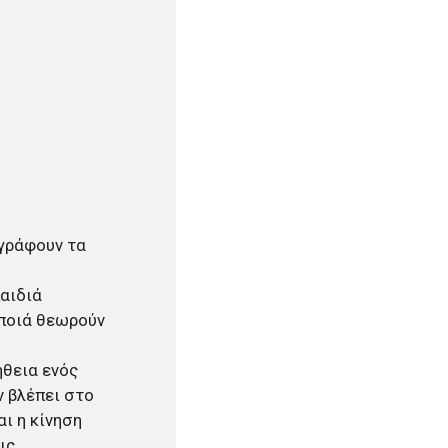
 γράφουν τα
παιδιά
 ποιά θεωρούν
ήθεια ενός
ν βλέπει στο
ι η κίνηση
ις