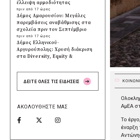
έλλειψη αρμοδιότητας
πριν από 17 ώρες
Δήμος Αμαρουσίου: Μεγάλες
παρεμβάσεις αναβάθμισης στα
σχολεία πριν τον Σεπτέμβριο
πριν από 17 ώρες
Δήμος Ελληνικού-
Αργυρούπολης: Χρυσή διάκριση
στα Diversity, Equity &
Inclusion Awards 2026
πριν από 18 ώρες
Δήμος Αθηναίων: Πάνω από
ΚΟΙΝΩΝ
ΔΕΙΤΕ ΟΛΕΣ ΤΙΣ ΕΙΔΗΣΕΙΣ
240 αντικείμενα
απομακρύνθηκαν από
κοινόχρηστους χώρους
Ολοκληρ
πριν από 18 ώρες
ΑμΕΑ στ
ΑΚΟΛΟΥΘΗΣΤΕ ΜΑΣ
Δήμος Θεσσαλονίκης: Έρευνα
για πιθανή δολιοφθορά σε δύο
Το έργο
ξεραμένα δέντρα στην οδό
έναρξη 
Βενιζέλου
Αντώνης
πριν από 18 ώρες