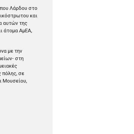
ύπου Λάρδου στο
λικόστρωτου και
α αυτών της
ι άτομα ΑμΕΑ,
ωνα με την
μείων- στη
μειακές
 πόλης, σε
ι Μουσείου,