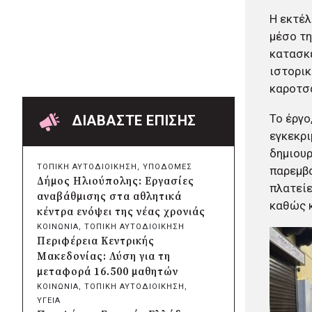
Χαρδαλιάς: Ψηφιακό
Η εκτέλ
Παρατηρητήριο για την
μέσο τη
παρακολούθηση των 352 έργων
κατασκε
της Αττικής
ιστορικ
πριν από 19 ώρες
Δήμος Ηρακλείου Αττικής:
καροτσά
Συμβάσεις 645.000 ευρώ για τη
φροντίδα των αδέσποτων
Το έργο
ΔΙΑΒΑΣΤΕ ΕΠΙΣΗΣ
ζώων
εγκεκρι
πριν από 2 μέρες
δημιουρ
Περιφέρεια Θεσσαλίας: Νέος
ΤΟΠΙΚΗ ΑΥΤΟΔΙΟΙΚΗΣΗ
, 
ΥΠΟΔΟΜΕΣ
παρεμβά
ιατροτεχνολογικός εξοπλισμός
Δήμος Ηλιούπολης: Εργασίες
πλατείε
και αναβάθμιση του ΚΕΦΙΑΠ
αναβάθμισης στα αθλητικά
Καρδίτσας
καθώς κ
κέντρα ενόψει της νέας χρονιάς
πριν από 2 μέρες
ΚΟΙΝΩΝΙΑ
, 
ΤΟΠΙΚΗ ΑΥΤΟΔΙΟΙΚΗΣΗ
Δήμος Αθηναίων: 651 δημότες
Περιφέρεια Κεντρικής
συμμετείχαν στις δράσεις
Μακεδονίας: Λύση για τη
διατροφικής υποστήριξης
μεταφορά 16.500 μαθητών
πριν από 2 μέρες
ΚΟΙΝΩΝΙΑ
, 
ΤΟΠΙΚΗ ΑΥΤΟΔΙΟΙΚΗΣΗ
, 
Συνεργασία Περιφέρειας
ΥΓΕΙΑ
Κρήτης με Πανεπιστήμιο