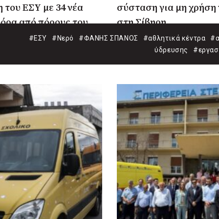
 του ΕΣΥ με 34 νέα
σύσταση για μη χρήση
όρα από πόρους του
στη Σίβηρη
#ΕΣΥ
#Νερό
#ΦΑΝΗΣ ΣΠΑΝΟΣ
#αθλητικά κέντρα
#α
ύδρευσης
#εργασ