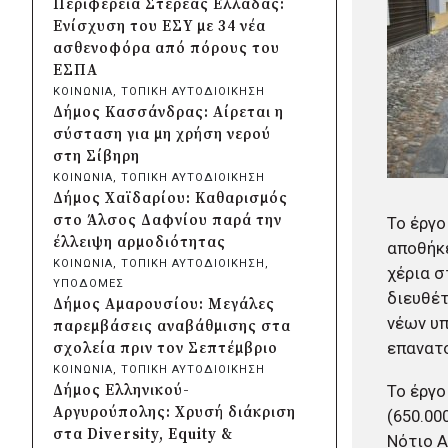
Περιφέρεια Στερεάς Ελλάδας:
Κρήτης και ΙΤΕ για φοιτητικές
Ενίσχυση του ΕΣΥ με 34 νέα
εστίες και υποδομές
ασθενοφόρα από πόρους του
πριν από 2 μέρες
ΕΣΠΑ
Δήμος Μετεώρων:
ΚΟΙΝΩΝΙΑ
, 
ΤΟΠΙΚΗ ΑΥΤΟΔΙΟΙΚΗΣΗ
Ολοκληρώθηκε το νέο τοιχείο
Δήμος Κασσάνδρας: Αίρεται η
αντιστήριξης στην είσοδο του
σύσταση για μη χρήση νερού
Σκεπαρίου
στη Σίβηρη
πριν από 2 μέρες
ΚΟΙΝΩΝΙΑ
, 
ΤΟΠΙΚΗ ΑΥΤΟΔΙΟΙΚΗΣΗ
Δήμος Καισαριανής: Καταδίκη
Δήμος Χαϊδαρίου: Καθαρισμός
για την απόπειρα
στο Άλσος Δαφνίου παρά την
Το έργ
μπλοκαρίσματος φιλικού
έλλειψη αρμοδιότητας
αποθήκε
αγώνα στο «Μ.
ΚΟΙΝΩΝΙΑ
, 
ΤΟΠΙΚΗ ΑΥΤΟΔΙΟΙΚΗΣΗ
, 
χέρια σ
Κρητικόπουλος»
ΥΠΟΔΟΜΕΣ
διευθέτ
πριν από 2 μέρες
Δήμος Αμαρουσίου: Μεγάλες
Δήμος Πειραιά: Νέες
νέων υπ
παρεμβάσεις αναβάθμισης στα
ασφαλτοστρώσεις σε Α΄ και Β΄
επανατο
σχολεία πριν τον Σεπτέμβριο
Δημοτική Κοινότητα με
ΚΟΙΝΩΝΙΑ
, 
ΤΟΠΙΚΗ ΑΥΤΟΔΙΟΙΚΗΣΗ
πρόγραμμα 2 εκατ. ευρώ
Το έργο
Δήμος Ελληνικού-
πριν από 2 μέρες
Αργυρούπολης: Χρυσή διάκριση
(650.00
Η Marko Marković Orkestar
στα Diversity, Equity &
Νότιο Α