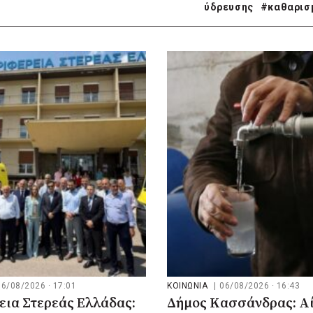
ύδρευσης
#καθαρισ
06/08/2026 · 17:01
ΚΟΙΝΩΝΙΑ
|
06/08/2026 · 16:43
εια Στερεάς Ελλάδας:
Δήμος Κασσάνδρας: Αί