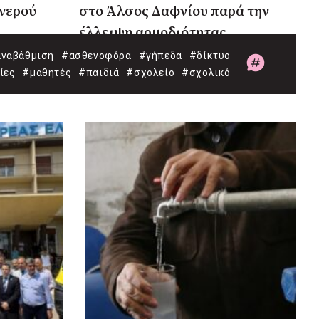
 νερού
στο Άλσος Δαφνίου παρά την
έλλειψη αρμοδιότητας
ναβάθμιση
#ασθενοφόρα
#γήπεδα
#δίκτυο
ίες
#μαθητές
#παιδιά
#σχολείο
#σχολικό