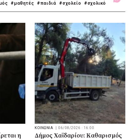
μός
#μαθητές
#παιδιά
#σχολείο
#σχολικό
ΚΟΙΝΩΝΙΑ
|
06/08/2026 · 16:00
ρεται η
Δήμος Χαϊδαρίου: Καθαρισμός