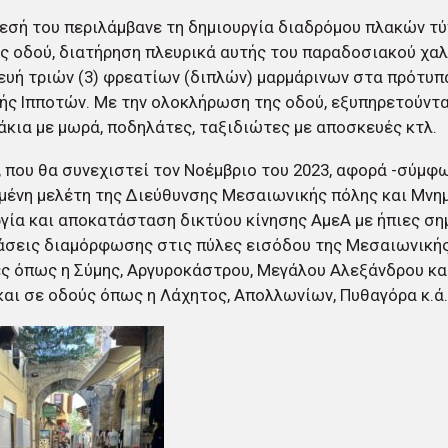
εσή του περιλάμβανε τη δημιουργία διαδρόμου πλακών τ
ς οδού, διατήρηση πλευρικά αυτής του παραδοσιακού χα
υή τριών (3) φρεατίων (διπλών) μαρμάρινων στα πρότυπ
ής Ιπποτών. Με την ολοκλήρωση της οδού, εξυπηρετούντα
κια με μωρά, ποδηλάτες, ταξιδιώτες με αποσκευές κτλ.
, που θα συνεχιστεί τον Νοέμβριο του 2023, αφορά -σύμφ
μένη μελέτη της Διεύθυνσης Μεσαιωνικής πόλης και Μνη
γία και αποκατάσταση δικτύου κίνησης ΑμεΑ με ήπιες ση
σεις διαμόρφωσης στις πύλες εισόδου της Μεσαιωνικής
ς όπως η Σύμης, Αργυροκάστρου, Μεγάλου Αλεξάνδρου κα
αι σε οδούς όπως η Λάχητος, Απολλωνίων, Πυθαγόρα κ.ά.