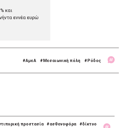
% και
νήντα εννέα ευρώ
#
ΑμεΑ
#
Μεσαιωνική πόλη
#
Ρόδος
ντιπυρική προστασία
#ασθενοφόρα
#δίκτυο