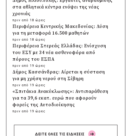
Δήμος Ηλιούπολης: Εργασίες αναβάθμισης
στα αθλητικά κέντρα ενόψει της νέας
χρονιάς
πριν από 18 ώρες
Περιφέρεια Κεντρικής Μακεδονίας: Λύση
για τη μεταφορά 16.500 μαθητών
πριν από 18 ώρες
Περιφέρεια Στερεάς Ελλάδας: Ενίσχυση
του ΕΣΥ με 34 νέα ασθενοφόρα από
πόρους του ΕΣΠΑ
πριν από 19 ώρες
Δήμος Κασσάνδρας: Αίρεται η σύσταση
για μη χρήση νερού στη Σίβηρη
πριν από 19 ώρες
«Σπιτάκια Ανακύκλωσης»: Αντιπαράθεση
για τα 39,6 εκατ. ευρώ που αφορούν
φορείς της Αυτοδιοίκησης
πριν από 19 ώρες
Δήμος Χαϊδαρίου: Καθαρισμός στο Άλσος
Δαφνίου παρά την έλλειψη αρμοδιότητας
πριν από 20 ώρες
ΔΕΙΤΕ ΟΛΕΣ ΤΙΣ ΕΙΔΗΣΕΙΣ