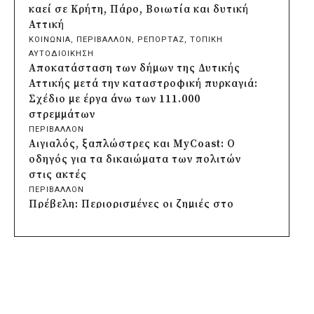
645.000 ευρώ για τη φροντίδα των
καεί σε Κρήτη, Πάρο, Βοιωτία και δυτική
αδέσποτων ζώων
Αττική
πριν από 2 μέρες
ΚΟΙΝΩΝΙΑ
, 
ΠΕΡΙΒΑΛΛΟΝ
, 
ΡΕΠΟΡΤΑΖ
, 
ΤΟΠΙΚΗ
Περιφέρεια Θεσσαλίας: Νέος
ΑΥΤΟΔΙΟΙΚΗΣΗ
ιατροτεχνολογικός εξοπλισμός και
Αποκατάσταση των δήμων της Δυτικής
αναβάθμιση του ΚΕΦΙΑΠ Καρδίτσας
Αττικής μετά την καταστροφική πυρκαγιά:
πριν από 2 μέρες
Σχέδιο με έργα άνω των 111.000
Δήμος Αθηναίων: 651 δημότες συμμετείχαν
στρεμμάτων
στις δράσεις διατροφικής υποστήριξης
ΠΕΡΙΒΑΛΛΟΝ
πριν από 2 μέρες
Αιγιαλός, ξαπλώστρες και MyCoast: Ο
Συνεργασία Περιφέρειας Κρήτης με
οδηγός για τα δικαιώματα των πολιτών
Πανεπιστήμιο Κρήτης και ΙΤΕ για
στις ακτές
φοιτητικές εστίες και υποδομές
ΠΕΡΙΒΑΛΛΟΝ
πριν από 2 μέρες
Πρέβελη: Περιορισμένες οι ζημιές στο
Δήμος Μετεώρων: Ολοκληρώθηκε το νέο
Φοινικόδασος μετά την πυρκαγιά
τοιχείο αντιστήριξης στην είσοδο του
ΠΕΡΙΒΑΛΛΟΝ
Σκεπαρίου
Ποιες παραλίες της Αττικής κρίθηκαν
πριν από 2 μέρες
ακατάλληλες για κολύμβηση
Δήμος Καισαριανής: Καταδίκη για την
ΠΕΡΙΒΑΛΛΟΝ
απόπειρα μπλοκαρίσματος φιλικού αγώνα
Greenpeace: «Σπίτια Σάουνες – Πόλεις
στο «Μ. Κρητικόπουλος»
Καζάνια» η διαμαρτυρία για τις συνθήκες