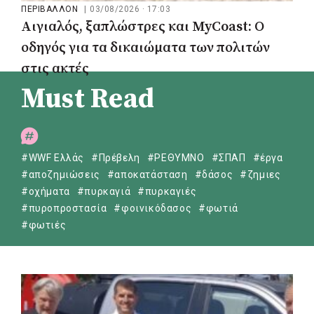
ΠΕΡΙΒΑΛΛΟΝ
|
03/08/2026 · 17:03
Αιγιαλός, ξαπλώστρες και MyCoast: Ο
οδηγός για τα δικαιώματα των πολιτών
στις ακτές
Must Read
#WWF Ελλάς
#Πρέβελη
#ΡΕΘΥΜΝΟ
#ΣΠΑΠ
#έργα
#αποζημιώσεις
#αποκατάσταση
#δάσος
#ζημιες
#οχήματα
#πυρκαγιά
#πυρκαγιές
#πυροπροστασία
#φοινικόδασος
#φωτιά
#φωτιές