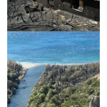
ΚΟΙΝΩΝΙΑ
|
05/08/2026 · 15:09
Αποκατάσταση των δήμων της Δυτικής
Αττικής μετά την καταστροφική
πυρκαγιά: Σχέδιο με έργα άνω των 111.000
στρεμμάτων