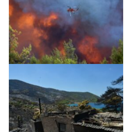
ΠΕΡΙΒΑΛΛΟΝ
|
05/08/2026 · 15:47
WWF: Πάνω από 180.000 στρέμματα έχουν
καεί σε Κρήτη, Πάρο, Βοιωτία και δυτική
Αττική