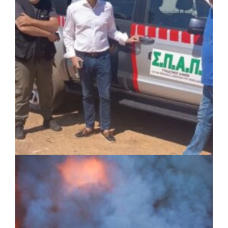
ΚΟΙΝΩΝΙΑ
|
05/08/2026 · 16:05
ΣΠΑΠ: Νέα οχήματα πυροπροστασίας σε
Γαλάτσι, Μαρούσι και Λυκόβρυση –
Πεύκη