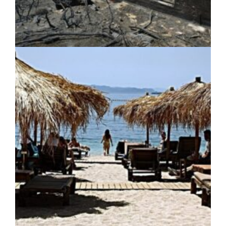
ΚΟΙΝΩΝΙΑ
|
05/08/2026 · 15:09
Αποκατάσταση των δήμων της Δυτικής
Αττικής μετά την καταστροφική
πυρκαγιά: Σχέδιο με έργα άνω των 111.000
στρεμμάτων