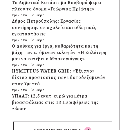
Το Δημοτικό Κατάστημα Κουβαρά φέρει
πλέον το όνομα «Γεώργιος Πρίφτης»
πριν από μία μέρα
Δήμος Πετρούπολης: Εργασίες
συντήρησης σε σχολεία και αθλητικές
εγκαταστάσεις
πριν από μία μέρα
Ο Δούκας για έργα, καθαριότητα και τη
μάχη των επόμενων εκλογών: «Η καλύτερη
μου να κατέβει ο Μπακογιάννης»
πριν από μία μέρα
HYMETTUS WATER GRID: «Έξυπνο»
δίκτυο προστασίας των υδατοδεξαμενών
στον Υμηττό
πριν από μία μέρα
ΥΠΑΑΤ: 12,5 εκατ. ευρώ για μέτρα
βιοασφάλειας στις 13 Περιφέρειες της
χώρας
πριν από μία μέρα
Πρέσπεια 2026: Έξι ημέρες πολιτισμού,
μουσικής και γαστρονομίας στη Φλώρινα