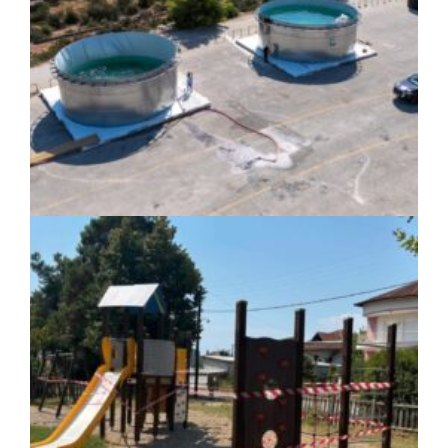
πριν από 3 μέρες
Περιφέρεια Θεσσαλίας: Νέος
ιατροτεχνολογικός εξοπλισμός και
αναβάθμιση του ΚΕΦΙΑΠ Καρδίτσας
πριν από 3 μέρες
Δήμος Αθηναίων: 651 δημότες συμμετείχαν
στις δράσεις διατροφικής υποστήριξης
ΚΟΙΝΩΝΙΑ
|
07/08/2026 · 17:08
HYMETTUS WATER GRID: «Έξυπνο»
δίκτυο προστασίας των υδατοδεξαμενών
στον Υμηττό