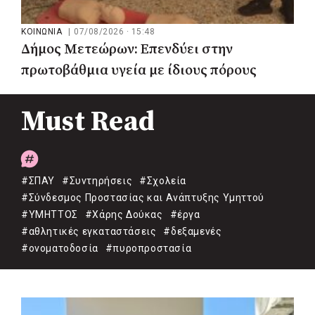
ΚΟΙΝΩΝΙΑ
|
07/08/2026 · 15:48
Δήμος Μετεώρων: Επενδύει στην
πρωτοβάθμια υγεία με ίδιους πόρους
Must Read
#ΣΠΑΥ
#Συντηρήσεις
#Σχολεία
#Σύνδεσμος Προστασίας και Ανάπτυξης Υμηττού
#ΥΜΗΤΤΟΣ
#Χάρης Δούκας
#έργα
#αθλητικές εγκαταστάσεις
#δεξαμενές
#ονοματοδοσία
#πυροπροστασία