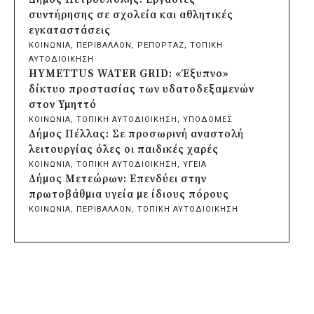
Σωτήρος
συντήρησης σε σχολεία και αθλητικές
πριν από μία μέρα
εγκαταστάσεις
Περιφέρεια Αττικής: Έξι συμπεράσματα
ΚΟΙΝΩΝΙΑ
, 
ΠΕΡΙΒΑΛΛΟΝ
, 
ΡΕΠΟΡΤΑΖ
, 
ΤΟΠΙΚΗ
για την ψηφιακή μετάβαση των
ΑΥΤΟΔΙΟΙΚΗΣΗ
επιχειρήσεων
HYMETTUS WATER GRID: «Έξυπνο»
πριν από μία μέρα
δίκτυο προστασίας των υδατοδεξαμενών
Δήμος Σαρωνικού και ΑΡΧΕΛΩΝ
στον Υμηττό
ενημερώνουν τους λουόμενους για τη
ΚΟΙΝΩΝΙΑ
, 
ΤΟΠΙΚΗ ΑΥΤΟΔΙΟΙΚΗΣΗ
, 
ΥΠΟΔΟΜΕΣ
συνύπαρξη με τις θαλάσσιες χελώνες
Δήμος Πέλλας: Σε προσωρινή αναστολή
πριν από μία μέρα
λειτουργίας όλες οι παιδικές χαρές
Δήμος Κυθήρων: Απαγόρευση πρόσβασης
ΚΟΙΝΩΝΙΑ
, 
ΤΟΠΙΚΗ ΑΥΤΟΔΙΟΙΚΗΣΗ
, 
ΥΓΕΙΑ
στην παραλία Λυκοδήμου για λόγους
Δήμος Μετεώρων: Επενδύει στην
ασφαλείας
πρωτοβάθμια υγεία με ίδιους πόρους
πριν από μία μέρα
ΚΟΙΝΩΝΙΑ
, 
ΠΕΡΙΒΑΛΛΟΝ
, 
ΤΟΠΙΚΗ ΑΥΤΟΔΙΟΙΚΗΣΗ
Προφυλακίστηκε ο δήμαρχος Στυλίδας για
Δήμος Σαρωνικού και ΑΡΧΕΛΩΝ
τη φωτιά στη Βοιωτία – Σε αναστολή το
ενημερώνουν τους λουόμενους για τη
αιολικό πάρκο
συνύπαρξη με τις θαλάσσιες χελώνες
πριν από 2 μέρες
ΤΟΠΙΚΗ ΑΥΤΟΔΙΟΙΚΗΣΗ
, 
ΥΠΟΔΟΜΕΣ
Δήμος Ηλιούπολης: Εργασίες αναβάθμισης
Δήμος Ηλιούπολης: Εργασίες αναβάθμισης
στα αθλητικά κέντρα ενόψει της νέας
στα αθλητικά κέντρα ενόψει της νέας
χρονιάς