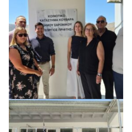
ΚΟΙΝΩΝΙΑ
|
07/08/2026 · 18:01
Το Δημοτικό Κατάστημα Κουβαρά φέρει
πλέον το όνομα «Γεώργιος Πρίφτης»