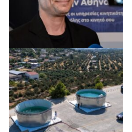
ΡΕΠΟΡΤΑΖ
|
07/08/2026 · 17:27
Ο Δούκας για έργα, καθαριότητα και τη
μάχη των επόμενων εκλογών: «Η καλύτερη
μου να κατέβει ο Μπακογιάννης»