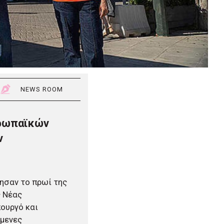
NEWS ROOM
υρωπαϊκών
ν
ησαν το πρωί της
ς Νέας
ουργό και
ίμενες