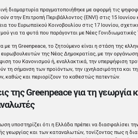
ινή διαμαρτυρία πραγματοποιήθηκε με αφορμή τις ψηφοφ
ούν στην Επιτροπή Περιβάλλοντος (ENVI) στις 15 Ιουνίου 
ια του Ευρωπαϊκού Κοινοβουλίου στις 17 Ιουνίου, σχετικ
μού για τα φυτά που παράγονται με Νέες Γονιδιωματικές 
 με τη Greenpeace, το ζητούμενο είναι η στάση της ελλη
 ευρωβουλευτών της Νέας Δημοκρατίας, με την οργάνωση 
ιση του Κανονισμού ή, εναλλακτικά, την υπερψήφιση τρ
ύν τη σήμανση των προϊόντων, την ιχνηλασιμότητα και τ
ν, καθώς και περιορίζουν το καθεστώς πατεντών.
ις της Greenpeace για τη γεωργία κ
αναλωτές
ωση υποστηρίζει ότι η Ελλάδα πρέπει να διασφαλίσει τη
ής γεωργίας και των καταναλωτών, τονίζοντας πως η δι