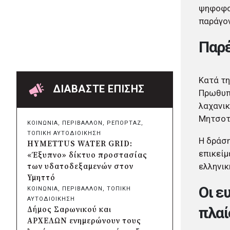
Δήμος Πατρέων:
ψηφοφορ
Αντικατάσταση φωτιστικών
παράγον
μετά τη λεηλασία στο έλος της
Αγυιάς
Παρέ
πριν από 2 μέρες
Δήμος Σαρωνικού: Βανδάλισαν
το εκκλησάκι της
Κατά τη
Μεταμόρφωσης του Σωτήρος
ΔΙΑΒΑΣΤΕ ΕΠΙΣΗΣ
Πρωθυπο
πριν από 2 μέρες
λαχανικ
Περιφέρεια Αττικής: Έξι
συμπεράσματα για την
Μητσοτ
ΚΟΙΝΩΝΙΑ
, 
ΠΕΡΙΒΑΛΛΟΝ
, 
ΡΕΠΟΡΤΑΖ
, 
ψηφιακή μετάβαση των
ΤΟΠΙΚΗ ΑΥΤΟΔΙΟΙΚΗΣΗ
επιχειρήσεων
Η δράση
HYMETTUS WATER GRID:
πριν από 2 μέρες
επικείμ
«Έξυπνο» δίκτυο προστασίας
Δήμος Σαρωνικού και
ελληνικ
των υδατοδεξαμενών στον
ΑΡΧΕΛΩΝ ενημερώνουν τους
Υμηττό
λουόμενους για τη συνύπαρξη
Οι ε
ΚΟΙΝΩΝΙΑ
, 
ΠΕΡΙΒΑΛΛΟΝ
, 
ΤΟΠΙΚΗ
με τις θαλάσσιες χελώνες
ΑΥΤΟΔΙΟΙΚΗΣΗ
πριν από 2 μέρες
πλαί
Δήμος Σαρωνικού και
Δήμος Κυθήρων: Απαγόρευση
ΑΡΧΕΛΩΝ ενημερώνουν τους
πρόσβασης στην παραλία