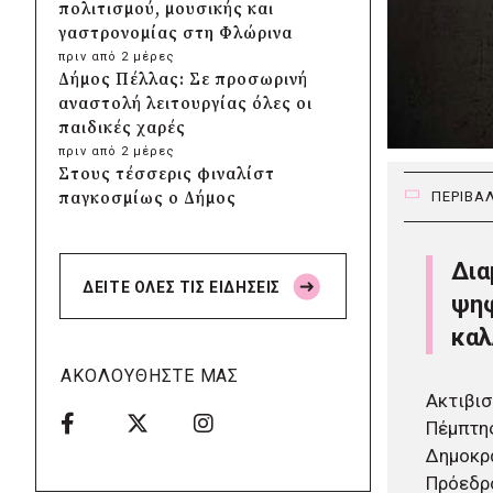
πολιτισμού, μουσικής και
γαστρονομίας στη Φλώρινα
πριν από 2 μέρες
Δήμος Πέλλας: Σε προσωρινή
αναστολή λειτουργίας όλες οι
παιδικές χαρές
πριν από 2 μέρες
Στους τέσσερις φιναλίστ
παγκοσμίως ο Δήμος
ΠΕΡΙΒΑ
Ελληνικού – Αργυρούπολης για
το Seoul Smart City Prize 2026
Δια
πριν από 2 μέρες
ΔΕΙΤΕ ΟΛΕΣ ΤΙΣ ΕΙΔΗΣΕΙΣ
Δήμος Μετεώρων: Επενδύει
ψηφ
στην πρωτοβάθμια υγεία με
καλ
ίδιους πόρους
πριν από 2 μέρες
ΑΚΟΛΟΥΘΗΣΤΕ ΜΑΣ
Δήμος Παπάγου-Χολαργού:
Ακτιβισ
Επαναλαμβανόμενοι
Πέμπτης
βανδαλισμοί στο δίκτυο
Δημοκρ
ηλεκτροφωτισμού
Πρόεδρο
πριν από 2 μέρες