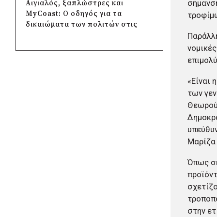
πριν από 3 μέρες
σήμανση
Αιγιαλός, ξαπλώστρες και
Δήμος Κασσάνδρας: Αίρεται η
MyCoast: Ο οδηγός για τα
τροφίμ
σύσταση για μη χρήση νερού
δικαιώματα των πολιτών στις
στη Σίβηρη
ακτές
Παράλλη
πριν από 3 μέρες
ΠΕΡΙΒΑΛΛΟΝ
νομικές
«Σπιτάκια Ανακύκλωσης»:
Πρέβελη: Περιορισμένες οι
επιμολύ
Αντιπαράθεση για τα 39,6 εκατ.
ζημιές στο Φοινικόδασος μετά
ευρώ που αφορούν φορείς της
την πυρκαγιά
«Είναι 
Αυτοδιοίκησης
ΠΕΡΙΒΑΛΛΟΝ
των γεν
πριν από 3 μέρες
Ποιες παραλίες της Αττικής
Δήμος Χαϊδαρίου: Καθαρισμός
Θεωρούμ
κρίθηκαν ακατάλληλες για
στο Άλσος Δαφνίου παρά την
Δημοκρα
κολύμβηση
έλλειψη αρμοδιότητας
υπεύθυν
ΠΕΡΙΒΑΛΛΟΝ
πριν από 3 μέρες
Greenpeace: «Σπίτια Σάουνες
Μαρίζα 
Δήμος Αμαρουσίου: Μεγάλες
– Πόλεις Καζάνια» η
παρεμβάσεις αναβάθμισης στα
διαμαρτυρία για τις συνθήκες
Όπως ση
σχολεία πριν τον Σεπτέμβριο
θερμικής ασφυξίας
προϊόντ
πριν από 3 μέρες
ΚΟΙΝΩΝΙΑ
, 
ΠΕΡΙΒΑΛΛΟΝ
, 
ΤΟΠΙΚΗ
σχετίζο
Δήμος Ελληνικού-
ΑΥΤΟΔΙΟΙΚΗΣΗ
τροποπο
Αργυρούπολης: Χρυσή διάκριση
Εισαγγελική έρευνα στους
στα Diversity, Equity &
στην ετ
δήμους Σιθωνίας Χαλκιδικής