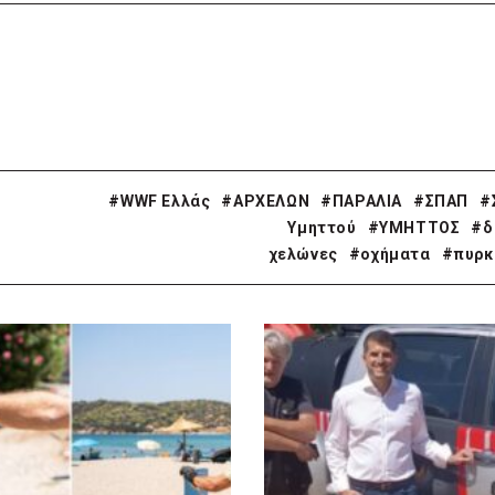
#WWF Ελλάς
#ΑΡΧΕΛΩΝ
#ΠΑΡΑΛΙΑ
#ΣΠΑΠ
#
Υμηττού
#ΥΜΗΤΤΟΣ
#δ
χελώνες
#οχήματα
#πυρκ