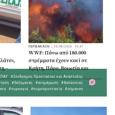
ΠΕΡΙΒΑΛΛΟΝ
|
05/08/2026 · 15:47
WWF: Πάνω από 180.000
λάτσι,
στρέμματα έχουν καεί σε
ση –
Κρήτη, Πάρο, Βοιωτία και
δυτική Αττική
ΣΠΑΥ
#Σύνδεσμος Προστασίας και Ανάπτυξης
ταση
#δεξαμενές
#ενημέρωση
#θαλάσσιες
ατα
#πυρκαγιά
#πυροπροστασία
#σήμανση