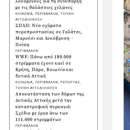
λουόμενους για τη συνύπαρξη
Λυκοδήμου για λόγους
με τις θαλάσσιες χελώνες
ασφαλείας
ΚΟΙΝΩΝΙΑ
, 
ΠΕΡΙΒΑΛΛΟΝ
, 
ΤΟΠΙΚΗ
πριν από μία μέρα
ΑΥΤΟΔΙΟΙΚΗΣΗ
Προφυλακίστηκε ο δήμαρχος
ΣΠΑΠ: Νέα οχήματα
Στυλίδας για τη φωτιά στη
πυροπροστασίας σε Γαλάτσι,
Βοιωτία – Σε αναστολή το
Μαρούσι και Λυκόβρυση –
αιολικό πάρκο
Πεύκη
πριν από 2 μέρες
ΠΕΡΙΒΑΛΛΟΝ
Δήμος Ηλιούπολης: Εργασίες
WWF: Πάνω από 180.000
αναβάθμισης στα αθλητικά
στρέμματα έχουν καεί σε
κέντρα ενόψει της νέας χρονιάς
Κρήτη, Πάρο, Βοιωτία και
πριν από 2 μέρες
δυτική Αττική
Περιφέρεια Κεντρικής
ΚΟΙΝΩΝΙΑ
, 
ΠΕΡΙΒΑΛΛΟΝ
, 
ΡΕΠΟΡΤΑΖ
, 
Μακεδονίας: Λύση για τη
ΤΟΠΙΚΗ ΑΥΤΟΔΙΟΙΚΗΣΗ
μεταφορά 16.500 μαθητών
Αποκατάσταση των δήμων της
πριν από 2 μέρες
Δυτικής Αττικής μετά την
Περιφέρεια Στερεάς Ελλάδας:
καταστροφική πυρκαγιά:
Ενίσχυση του ΕΣΥ με 34 νέα
Σχέδιο με έργα άνω των
ασθενοφόρα από πόρους του
111.000 στρεμμάτων
ΕΣΠΑ
ΠΕΡΙΒΑΛΛΟΝ