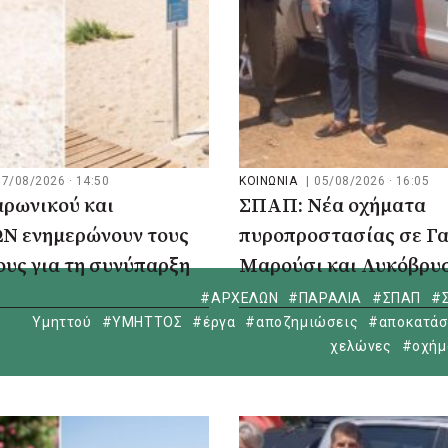
07/08/2026 · 14:50
ΚΟΙΝΩΝΙΑ
|
05/08/2026 · 16:05
αρωνικού και
ΣΠΑΠ: Νέα οχήματα
 ενημερώνουν τους
πυροπροστασίας σε Γα
υς για τη συνύπαρξη
Μαρούσι και Λυκόβρυ
αλάσσιες χελώνες
Πεύκη
#ΑΡΧΕΛΩΝ
#ΠΑΡΑΛΙΑ
#ΣΠΑΠ
#
Υμηττού
#ΥΜΗΤΤΟΣ
#έργα
#αποζημιώσεις
#αποκατάσ
χελώνες
#οχήμ