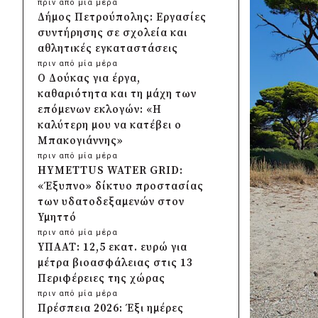
πριν από μία μέρα
Δήμος Πετρούπολης: Εργασίες
συντήρησης σε σχολεία και
αθλητικές εγκαταστάσεις
πριν από μία μέρα
Ο Δούκας για έργα,
καθαριότητα και τη μάχη των
επόμενων εκλογών: «Η
καλύτερη μου να κατέβει ο
Μπακογιάννης»
πριν από μία μέρα
HYMETTUS WATER GRID:
«Έξυπνο» δίκτυο προστασίας
των υδατοδεξαμενών στον
Υμηττό
πριν από μία μέρα
ΥΠΑΑΤ: 12,5 εκατ. ευρώ για
μέτρα βιοασφάλειας στις 13
Περιφέρειες της χώρας
πριν από μία μέρα
Πρέσπεια 2026: Έξι ημέρες