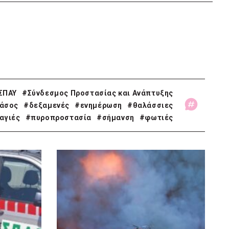
ΣΠΑΥ
#Σύνδεσμος Προστασίας και Ανάπτυξης
άσος
#δεξαμενές
#ενημέρωση
#θαλάσσιες
αγιές
#πυροπροστασία
#σήμανση
#φωτιές