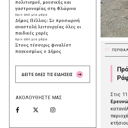
πολιτισμού, μουσικής και
γαστρονομίας στη Φλώρινα
πριν από μία μέρα
Δήμος Πέλλας: Σε προσωρινή
αναστολή λειτουργίας όλες οι
παιδικές χαρές
πριν από μία μέρα
Στους τέσσερις φιναλίστ
ΠΕΡΙΒΑ
παγκοσμίως ο Δήμος
Ελληνικού – Αργυρούπολης για
το Seoul Smart City Prize 2026
Πρό
πριν από μία μέρα
ΔΕΙΤΕ ΟΛΕΣ ΤΙΣ ΕΙΔΗΣΕΙΣ
Δήμος Μετεώρων: Επενδύει
Ρά
στην πρωτοβάθμια υγεία με
ίδιους πόρους
Στις 11
πριν από μία μέρα
ΑΚΟΛΟΥΘΗΣΤΕ ΜΑΣ
Δήμος Παπάγου-Χολαργού:
Ερευνώ
Επαναλαμβανόμενοι
κατανά
βανδαλισμοί στο δίκτυο
περιοχέ
ηλεκτροφωτισμού
ετήσιου
πριν από μία μέρα