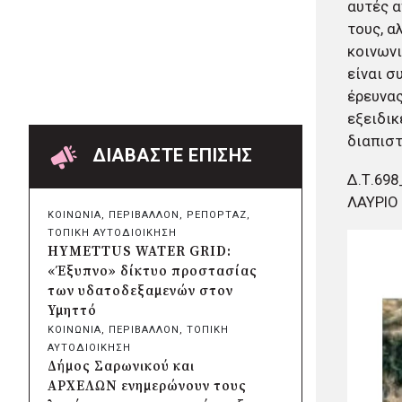
αυτές α
Δήμος Πατρέων:
τους, α
Αντικατάσταση φωτιστικών
μετά τη λεηλασία στο έλος της
κοινωνι
Αγυιάς
είναι σ
πριν από μία μέρα
έρευνας
Δήμος Σαρωνικού: Βανδάλισαν
εξειδικ
το εκκλησάκι της
διαπισ
Μεταμόρφωσης του Σωτήρος
ΔΙΑΒΑΣΤΕ ΕΠΙΣΗΣ
πριν από μία μέρα
Δ.Τ.69
Περιφέρεια Αττικής: Έξι
ΛΑΥΡΙΟ
συμπεράσματα για την
ΚΟΙΝΩΝΙΑ
, 
ΠΕΡΙΒΑΛΛΟΝ
, 
ΡΕΠΟΡΤΑΖ
, 
ψηφιακή μετάβαση των
ΤΟΠΙΚΗ ΑΥΤΟΔΙΟΙΚΗΣΗ
επιχειρήσεων
HYMETTUS WATER GRID:
πριν από μία μέρα
«Έξυπνο» δίκτυο προστασίας
Δήμος Σαρωνικού και
των υδατοδεξαμενών στον
ΑΡΧΕΛΩΝ ενημερώνουν τους
Υμηττό
λουόμενους για τη συνύπαρξη
ΚΟΙΝΩΝΙΑ
, 
ΠΕΡΙΒΑΛΛΟΝ
, 
ΤΟΠΙΚΗ
με τις θαλάσσιες χελώνες
ΑΥΤΟΔΙΟΙΚΗΣΗ
πριν από μία μέρα
Δήμος Σαρωνικού και
Δήμος Κυθήρων: Απαγόρευση
ΑΡΧΕΛΩΝ ενημερώνουν τους
πρόσβασης στην παραλία