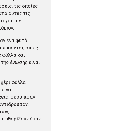
σεις, τις οποίες
από αυτές τις
ι για την
τόμων.
αν ένα φυτό
κπέμπονται, όπως
ε φύλλα και
 της ένωσης είναι
.
 χέρι φύλλα
ια να
εια, σκόρπισαν
 αντιδρούσαν.
τών,
να φθορίζουν όταν