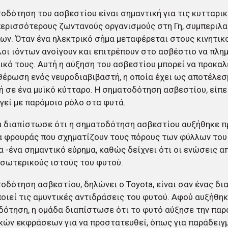
οδότηση του ασβεστίου είναι σημαντική για τις κυτταρικ
περισσότερους ζωντανούς οργανισμούς στη Γη, συμπεριλ
ν. Όταν ένα ηλεκτρικό σήμα μεταφέρεται στους κινητικ
λοι ιόντων ανοίγουν και επιτρέπουν στο ασβέστιο να πλη
κό τους. Αυτή η αύξηση του ασβεστίου μπορεί να προκαλ
έρωση ενός νευροδιαβιβαστή, η οποία έχει ως αποτέλεσ
 σε ένα μυϊκό κύτταρο. Η σηματοδότηση ασβεστίου, είπε 
γεί με παρόμοιο ρόλο στα φυτά.
α διαπίστωσε ότι η σηματοδότηση ασβεστίου αυξήθηκε 
 φρουράς που σχηματίζουν τους πόρους των φύλλων του 
 -ένα σημαντικό εύρημα, καθώς δείχνει ότι οι ενώσεις 
σωτερικούς ιστούς του φυτού.
οδότηση ασβεστίου, δηλώνει ο Toyota, είναι σαν ένας δι
οιεί τις αμυντικές αντιδράσεις του φυτού. Αφού αυξήθηκ
ότηση, η ομάδα διαπίστωσε ότι το φυτό αύξησε την πα
κών εκφράσεων για να προστατευθεί, όπως για παράδειγ