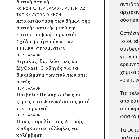
δυτική Αττική
αντιδρο
Κρήτης και ΙΤΕ για φοιτητικές
ΚΟΙΝΩΝΙΑ
, 
ΠΕΡΙΒΑΛΛΟΝ
, 
ΡΕΠΟΡΤΑΖ
, 
άρχισαν
εστίες και υποδομές
ΤΟΠΙΚΗ ΑΥΤΟΔΙΟΙΚΗΣΗ
δύσπεπτ
πριν από μία μέρα
Αποκατάσταση των δήμων της
Δήμος Μετεώρων:
Δυτικής Αττικής μετά την
Ολοκληρώθηκε το νέο τοιχείο
Ωστόσο,
καταστροφική πυρκαγιά:
αντιστήριξης στην είσοδο του
ίδιου ε
Σχέδιο με έργα άνω των
Σκεπαρίου
συνδέσε
111.000 στρεμμάτων
πριν από μία μέρα
ΠΕΡΙΒΑΛΛΟΝ
για να 
Δήμος Καισαριανής: Καταδίκη
Αιγιαλός, ξαπλώστρες και
ερευνητ
για την απόπειρα
MyCoast: Ο οδηγός για τα
χημικά 
μπλοκαρίσματος φιλικού
δικαιώματα των πολιτών στις
αγώνα στο «Μ.
«plant 
ακτές
Κρητικόπουλος»
ΠΕΡΙΒΑΛΛΟΝ
Τις τελ
πριν από μία μέρα
Πρέβελη: Περιορισμένες οι
Δήμος Πειραιά: Νέες
από κύτ
ζημιές στο Φοινικόδασος μετά
ασφαλτοστρώσεις σε Α΄ και Β΄
συμπερι
την πυρκαγιά
Δημοτική Κοινότητα με
φασκόμ
ΠΕΡΙΒΑΛΛΟΝ
πρόγραμμα 2 εκατ. ευρώ
Ποιες παραλίες της Αττικής
πριν από μία μέρα
κρίθηκαν ακατάλληλες για
Τα φυτά
Η Marko Marković Orkestar
κολύμβηση
παλαιότ