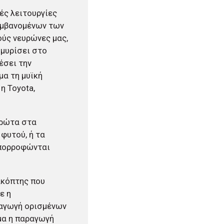
ές λειτουργίες
αμβανομένων των
ούς νευρώνες μας,
μμυρίσει στο
έσει την
μα τη μυϊκή
η Toyota,
πρώτα στα
φυτού, ή τα
απορροφώνται
ακόπτης που
ε η
ραγωγή ορισμένων
μα η παραγωγή