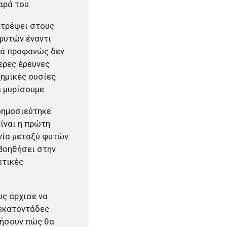
αρά του.
ιτρέψει στους
φυτών έναντι
τά προφανώς δεν
ερες έρευνες
χημικές ουσίες
 μυρίσουμε.
δημοσιεύτηκε
ίναι η πρώτη
νία μεταξύ φυτών.
 βοηθήσει στην
ετικές
υς άρχισε να
 εκατοντάδες
ηρήσουν πώς θα