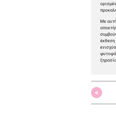
ορισμέν
έκθεση θα είναι έτοιμη το
2030»
προκαλώ
πριν από μία μέρα
Δήμος Αθηναίων: Περισσότερα
Με αυτή
από 220 νέα δέντρα και 1.200
αποκτήσ
θάμνοι σε 43 σχολικές αυλές
συμβούν
πριν από μία μέρα
έκθεση 
«Μηδενική ανοχή»: Πολιτική
ενισχύσ
αγωγή για την πυρκαγιά που
φυτοφάρ
ξεκίνησε από τη Βοιωτία
κατέθεσε η Περιφέρεια Αττικής
ξηρασία
πριν από 2 μέρες
Περιφέρεια Κρήτης:
Πρόσκληση 8 εκατ. ευρώ για
έργα διαχείρισης υγρών
αποβλήτων