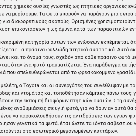
ντας χημικές ουσίες γνωστές ως πτητικές οργανικές ενώ
ε να μυρίσουμε. Τα φυτά μπορούν να παράγουν μια σειρά 
 για διαφορετικούς σκοπούς. Ορισμένες χρησιμοποιούντα
κυση επικονιάσεων ή ως άμυνα κατά των παρασιτικών εν
κεκριμένη κατηγορία αυτών των ενώσεων εκπέμπεται, ότ
ίζεται: Τα πράσινα φυλλώδη πτητικά συστατικά. Αυτά ε
νει και το όνομά τους, σχεδόν από κάθε πράσινο φυτό μ
ται, όταν ένα φυτό τραυματίζεται. Ένα παράδειγμα αυτής
ιά που απελευθερώνεται από το φρεσκοκομμένο γρασίδι
 μελέτη, ο Toyota και οι συνεργάτες του συνέθλιψαν με το
δας και ντομάτας και τοποθέτησαν κάμπιες πάνω τους, γ
σουν την εκπομπή διαφόρων πτητικών ουσιών. Στη συνέχ
ένες αναθυμιάσεις σε υγιή φυτά, για να δουν αν αυτά θα
ένου να παρακολουθήσουν τις αντιδράσεις των υγιών φυ
ίησαν γενετικά τα φυτά, έτσι ώστε τα ιόντα ασβεστίου 
ποιούνται στο εσωτερικό μεμονωμένων κυττάρων.