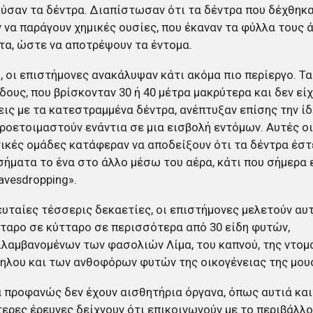
ύσαν τα δέντρα. Διαπίστωσαν ότι τα δέντρα που δέχθηκ
 να παράγουν χημικές ουσίες, που έκαναν τα φύλλα τους 
α, ώστε να αποτρέψουν τα έντομα.
 οι επιστήμονες ανακάλυψαν κάτι ακόμα πιο περίεργο. Τα
ίδους, που βρίσκονταν 30 ή 40 μέτρα μακρύτερα και δεν είχ
ις με τα κατεστραμμένα δέντρα, ανέπτυξαν επίσης την ίδι
προετοιμαστούν ενάντια σε μια εισβολή εντόμων. Αυτές ο
ικές ομάδες κατάφεραν να αποδείξουν ότι τα δέντρα έστ
σήματα το ένα στο άλλο μέσω του αέρα, κάτι που σήμερα 
eavesdropping».
ευταίες τέσσερις δεκαετίες, οι επιστήμονες μελετούν αυ
ταρο σε κύτταρο σε περισσότερα από 30 είδη φυτών,
λαμβανομένων των φασολιών Λίμα, του καπνού, της ντομ
ηλου και των ανθοφόρων φυτών της οικογένειας της μου
 προφανώς δεν έχουν αισθητήρια όργανα, όπως αυτιά και 
ερες έρευνες δείχνουν ότι επικοινωνούν με το περιβάλλο