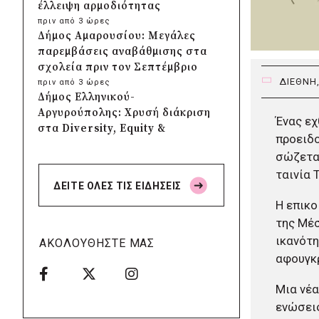
έλλειψη αρμοδιότητας
πριν από 3 ώρες
Δήμος Αμαρουσίου: Μεγάλες
παρεμβάσεις αναβάθμισης στα
σχολεία πριν τον Σεπτέμβριο
ΔΙΕΘΝΗ
πριν από 3 ώρες
Δήμος Ελληνικού-
Αργυρούπολης: Χρυσή διάκριση
Ένας εχ
στα Diversity, Equity &
προειδο
Inclusion Awards 2026
σώζεται
πριν από 3 ώρες
Δήμος Αθηναίων: Πάνω από
ταινία 
ΔΕΙΤΕ ΟΛΕΣ ΤΙΣ ΕΙΔΗΣΕΙΣ
240 αντικείμενα
Η επικο
απομακρύνθηκαν από
κοινόχρηστους χώρους
της Μέσ
πριν από 4 ώρες
ικανότη
ΑΚΟΛΟΥΘΗΣΤΕ ΜΑΣ
Δήμος Θεσσαλονίκης: Έρευνα
αφουγκρ
για πιθανή δολιοφθορά σε δύο
ξεραμένα δέντρα στην οδό
Μια νέα
Βενιζέλου
ενώσεις
πριν από 4 ώρες