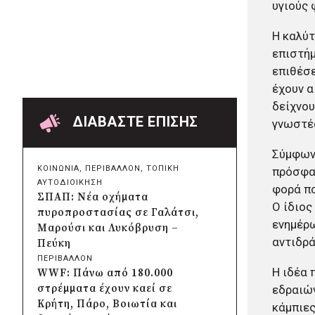
υγιούς 
Χαρδαλιάς: Ψηφιακό
Παρατηρητήριο για την
Η καλύτ
παρακολούθηση των 352 έργων
επιστήμ
της Αττικής
επιθέσε
πριν από 4 ώρες
Δήμος Ηρακλείου Αττικής:
έχουν α
Συμβάσεις 645.000 ευρώ για τη
δείχνου
φροντίδα των αδέσποτων
ΔΙΑΒΑΣΤΕ ΕΠΙΣΗΣ
γνωστές
ζώων
πριν από μία μέρα
Σύμφωνα
Περιφέρεια Θεσσαλίας: Νέος
ΚΟΙΝΩΝΙΑ
, 
ΠΕΡΙΒΑΛΛΟΝ
, 
ΤΟΠΙΚΗ
πρόσφατ
ιατροτεχνολογικός εξοπλισμός
ΑΥΤΟΔΙΟΙΚΗΣΗ
φορά πο
και αναβάθμιση του ΚΕΦΙΑΠ
ΣΠΑΠ: Νέα οχήματα
Ο ίδιος
Καρδίτσας
πυροπροστασίας σε Γαλάτσι,
πριν από μία μέρα
ενημέρω
Μαρούσι και Λυκόβρυση –
Δήμος Αθηναίων: 651 δημότες
αντιδρά
Πεύκη
συμμετείχαν στις δράσεις
ΠΕΡΙΒΑΛΛΟΝ
διατροφικής υποστήριξης
Η ιδέα 
WWF: Πάνω από 180.000
πριν από μία μέρα
στρέμματα έχουν καεί σε
εδραιών
Συνεργασία Περιφέρειας
Κρήτη, Πάρο, Βοιωτία και
κάμπιες
Κρήτης με Πανεπιστήμιο