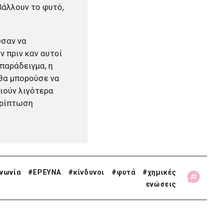
βάλλουν το φυτό,
ύσαν να
 πριν καν αυτοί
παράδειγμα, η
θα μπορούσε να
οιούν λιγότερα
ερίπτωση
ινωνία
#
ΕΡΕΥΝΑ
#
κίνδυνοι
#
φυτά
#
χημικές
ενώσεις