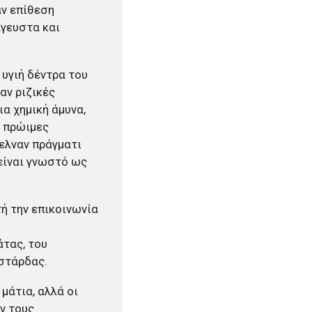
αν επίθεση
άγευστα και
 υγιή δέντρα του
αν ριζικές
α χημική άμυνα,
ι πρώιμες
ελναν πράγματι
είναι γνωστό ως
τή την επικοινωνία
άτας, του
στάρδας.
μάτια, αλλά οι
ν τους