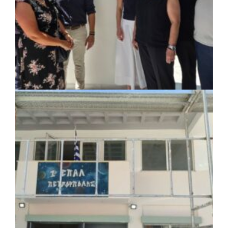
ΚΟΙΝΩΝΙΑ
|
07/08/2026 · 18:01
Το Δημοτικό Κατάστημα Κουβαρά φέρει
πλέον το όνομα «Γεώργιος Πρίφτης»