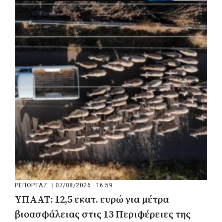
ΡΕΠΟΡΤΑΖ
|
07/08/2026 · 17:27
Ο Δούκας για έργα, καθαριότητα και τη
μάχη των επόμενων εκλογών: «Η καλύτερη
μου να κατέβει ο Μπακογιάννης»
ΡΕΠΟΡΤΑΖ
|
07/08/2026 · 16:59
ΥΠΑΑΤ: 12,5 εκατ. ευρώ για μέτρα
βιοασφάλειας στις 13 Περιφέρειες της