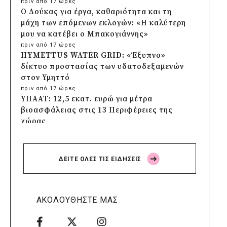
πριν από 17 ώρες
Ο Δούκας για έργα, καθαριότητα και τη
μάχη των επόμενων εκλογών: «Η καλύτερη
μου να κατέβει ο Μπακογιάννης»
πριν από 17 ώρες
HYMETTUS WATER GRID: «Έξυπνο»
δίκτυο προστασίας των υδατοδεξαμενών
στον Υμηττό
πριν από 17 ώρες
ΥΠΑΑΤ: 12,5 εκατ. ευρώ για μέτρα
βιοασφάλειας στις 13 Περιφέρειες της
χώρας
πριν από 18 ώρες
Πρέσπεια 2026: Έξι ημέρες πολιτισμού,
μουσικής και γαστρονομίας στη Φλώρινα
ΔΕΙΤΕ ΟΛΕΣ ΤΙΣ ΕΙΔΗΣΕΙΣ
πριν από 18 ώρες
Δήμος Πέλλας: Σε προσωρινή αναστολή
λειτουργίας όλες οι παιδικές χαρές
πριν από 18 ώρες
ΑΚΟΛΟΥΘΗΣΤΕ ΜΑΣ
Στους τέσσερις φιναλίστ παγκοσμίως ο
Δήμος Ελληνικού – Αργυρούπολης για το