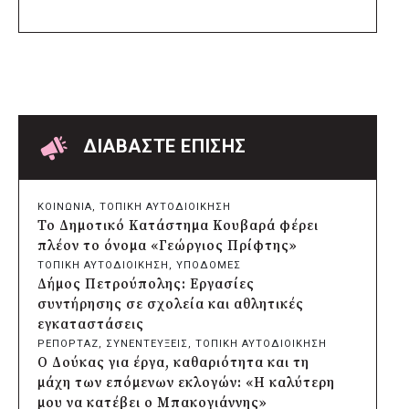
Seoul Smart City Prize 2026
πριν από 19 ώρες
Δήμος Μετεώρων: Επενδύει στην
πρωτοβάθμια υγεία με ίδιους πόρους
πριν από 19 ώρες
Δήμος Παπάγου-Χολαργού:
Επαναλαμβανόμενοι βανδαλισμοί στο
δίκτυο ηλεκτροφωτισμού
ΔΙΑΒΑΣΤΕ ΕΠΙΣΗΣ
πριν από 19 ώρες
Δήμος Πατρέων: Αντικατάσταση
φωτιστικών μετά τη λεηλασία στο έλος
ΚΟΙΝΩΝΙΑ
, 
ΤΟΠΙΚΗ ΑΥΤΟΔΙΟΙΚΗΣΗ
της Αγυιάς
Το Δημοτικό Κατάστημα Κουβαρά φέρει
πριν από 19 ώρες
πλέον το όνομα «Γεώργιος Πρίφτης»
Δήμος Σαρωνικού: Βανδάλισαν το
ΤΟΠΙΚΗ ΑΥΤΟΔΙΟΙΚΗΣΗ
, 
ΥΠΟΔΟΜΕΣ
εκκλησάκι της Μεταμόρφωσης του
Δήμος Πετρούπολης: Εργασίες
Σωτήρος
συντήρησης σε σχολεία και αθλητικές
πριν από 19 ώρες
εγκαταστάσεις
Περιφέρεια Αττικής: Έξι συμπεράσματα
ΡΕΠΟΡΤΑΖ
, 
ΣΥΝΕΝΤΕΥΞΕΙΣ
, 
ΤΟΠΙΚΗ ΑΥΤΟΔΙΟΙΚΗΣΗ
για την ψηφιακή μετάβαση των
Ο Δούκας για έργα, καθαριότητα και τη
επιχειρήσεων
μάχη των επόμενων εκλογών: «Η καλύτερη
πριν από 20 ώρες
μου να κατέβει ο Μπακογιάννης»