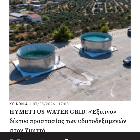
Ο Δούκας για έργα, καθαριότητα και τη
μάχη των επόμενων εκλογών: «Η καλύτερη
μου να κατέβει ο Μπακογιάννης»
ΚΟΙΝΩΝΙΑ
|
07/08/2026 · 17:08
HYMETTUS WATER GRID: «Έξυπνο»
δίκτυο προστασίας των υδατοδεξαμενών
στον Υμηττό