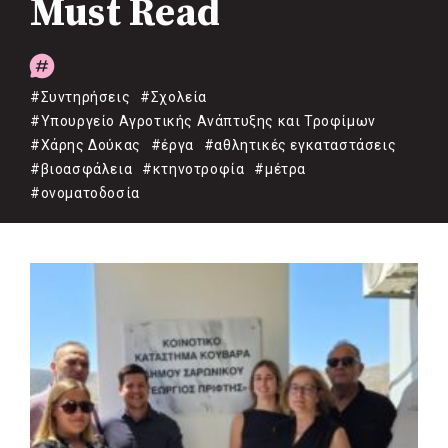
Must Read
#Συντηρήσεις
#Σχολεία
#Υπουργείο Αγροτικής Ανάπτυξης και Τροφίμων
#Χάρης Δούκας
#έργα
#αθλητικές εγκαταστάσεις
#βιοασφάλεια
#κτηνοτροφία
#μέτρα
#ονοματοδοσία