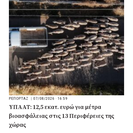
Ο Δούκας για έργα, καθαριότητα και τη
μάχη των επόμενων εκλογών: «Η καλύτερη
μου να κατέβει ο Μπακογιάννης»
ΡΕΠΟΡΤΑΖ
|
07/08/2026 · 16:59
ΥΠΑΑΤ: 12,5 εκατ. ευρώ για μέτρα
βιοασφάλειας στις 13 Περιφέρειες της
χώρας