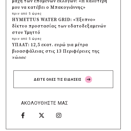
μάχη των επόμενων εκλογών: «Η καλύτερη
μου να κατέβει ο Μπακογιάννης»
πριν από 5 ώρες
HYMETTUS WATER GRID: «Έξυπνο»
δίκτυο προστασίας των υδατοδεξαμενών
στον Υμηττό
πριν από 5 ώρες
ΥΠΑΑΤ: 12,5 εκατ. ευρώ για μέτρα
βιοασφάλειας στις 13 Περιφέρειες της
χώρας
πριν από 5 ώρες
Πρέσπεια 2026: Έξι ημέρες πολιτισμού,
μουσικής και γαστρονομίας στη Φλώρινα
ΔΕΙΤΕ ΟΛΕΣ ΤΙΣ ΕΙΔΗΣΕΙΣ
πριν από 6 ώρες
Δήμος Πέλλας: Σε προσωρινή αναστολή
λειτουργίας όλες οι παιδικές χαρές
πριν από 6 ώρες
ΑΚΟΛΟΥΘΗΣΤΕ ΜΑΣ
Στους τέσσερις φιναλίστ παγκοσμίως ο
Δήμος Ελληνικού – Αργυρούπολης για το
Seoul Smart City Prize 2026
πριν από 6 ώρες