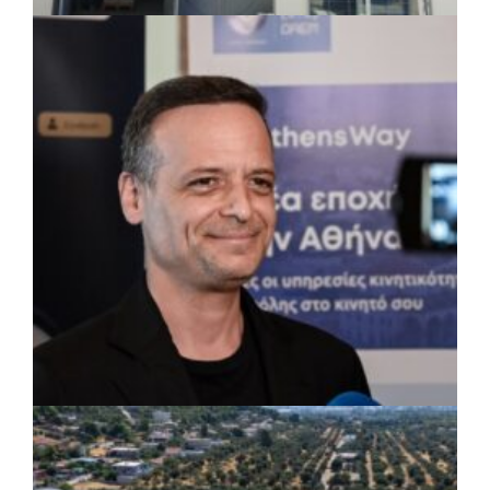
ΤΟΠΙΚΗ ΑΥΤΟΔΙΟΙΚΗΣΗ
|
07/08/2026 · 17:45
Δήμος Πετρούπολης: Εργασίες
συντήρησης σε σχολεία και αθλητικές
εγκαταστάσεις
ΡΕΠΟΡΤΑΖ
|
07/08/2026 · 17:27
Ο Δούκας για έργα, καθαριότητα και τη
μάχη των επόμενων εκλογών: «Η καλύτερη