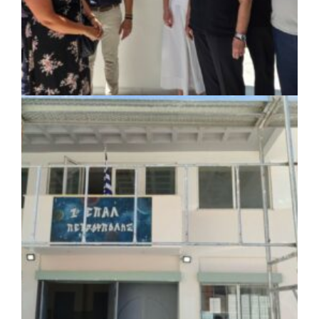
ΚΟΙΝΩΝΙΑ
|
07/08/2026 · 18:01
Το Δημοτικό Κατάστημα Κουβαρά φέρει
πλέον το όνομα «Γεώργιος Πρίφτης»