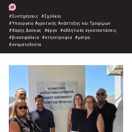
#Συντηρήσεις
#Σχολεία
#Υπουργείο Αγροτικής Ανάπτυξης και Τροφίμων
#Χάρης Δούκας
#έργα
#αθλητικές εγκαταστάσεις
#βιοασφάλεια
#κτηνοτροφία
#μέτρα
#ονοματοδοσία