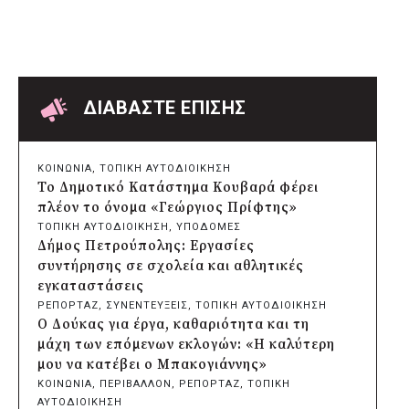
Δήμος Μετεώρων: Επενδύει στην
πρωτοβάθμια υγεία με ίδιους πόρους
πριν από 6 ώρες
Δήμος Παπάγου-Χολαργού:
Επαναλαμβανόμενοι βανδαλισμοί στο
δίκτυο ηλεκτροφωτισμού
ΔΙΑΒΑΣΤΕ ΕΠΙΣΗΣ
πριν από 6 ώρες
Δήμος Πατρέων: Αντικατάσταση
φωτιστικών μετά τη λεηλασία στο έλος
ΚΟΙΝΩΝΙΑ
, 
ΤΟΠΙΚΗ ΑΥΤΟΔΙΟΙΚΗΣΗ
της Αγυιάς
Το Δημοτικό Κατάστημα Κουβαρά φέρει
πριν από 6 ώρες
πλέον το όνομα «Γεώργιος Πρίφτης»
Δήμος Σαρωνικού: Βανδάλισαν το
ΤΟΠΙΚΗ ΑΥΤΟΔΙΟΙΚΗΣΗ
, 
ΥΠΟΔΟΜΕΣ
εκκλησάκι της Μεταμόρφωσης του
Δήμος Πετρούπολης: Εργασίες
Σωτήρος
συντήρησης σε σχολεία και αθλητικές
πριν από 7 ώρες
εγκαταστάσεις
Περιφέρεια Αττικής: Έξι συμπεράσματα
ΡΕΠΟΡΤΑΖ
, 
ΣΥΝΕΝΤΕΥΞΕΙΣ
, 
ΤΟΠΙΚΗ ΑΥΤΟΔΙΟΙΚΗΣΗ
για την ψηφιακή μετάβαση των
Ο Δούκας για έργα, καθαριότητα και τη
επιχειρήσεων
μάχη των επόμενων εκλογών: «Η καλύτερη
πριν από 7 ώρες
μου να κατέβει ο Μπακογιάννης»
Δήμος Σαρωνικού και ΑΡΧΕΛΩΝ
ΚΟΙΝΩΝΙΑ
, 
ΠΕΡΙΒΑΛΛΟΝ
, 
ΡΕΠΟΡΤΑΖ
, 
ΤΟΠΙΚΗ
ενημερώνουν τους λουόμενους για τη
ΑΥΤΟΔΙΟΙΚΗΣΗ