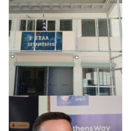
Το Δημοτικό Κατάστημα Κουβαρά φέρει
πλέον το όνομα «Γεώργιος Πρίφτης»
ΤΟΠΙΚΗ ΑΥΤΟΔΙΟΙΚΗΣΗ
|
07/08/2026 · 17:45
Δήμος Πετρούπολης: Εργασίες
συντήρησης σε σχολεία και αθλητικές
εγκαταστάσεις