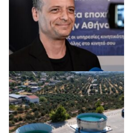
ΡΕΠΟΡΤΑΖ
|
07/08/2026 · 17:27
Ο Δούκας για έργα, καθαριότητα και τη
μάχη των επόμενων εκλογών: «Η καλύτερη
μου να κατέβει ο Μπακογιάννης»