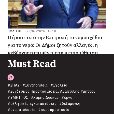
ΠΟΛΙΤΙΚΗ
|
28/07/2026 · 15:18
Πέρασε από την Επιτροπή το νομοσχέδιο
για το νερό: Οι Δήμοι ζητούν αλλαγές, η
κυβέρνηση επιμένει στη μεταρρύθμιση
Must Read
#ΣΠΑΥ
#Συντηρήσεις
#Σχολεία
#Σύνδεσμος Προστασίας και Ανάπτυξης Υμηττού
#ΥΜΗΤΤΟΣ
#Χάρης Δούκας
#έργα
#αθλητικές εγκαταστάσεις
#δεξαμενές
#ονοματοδοσία
#πυροπροστασία