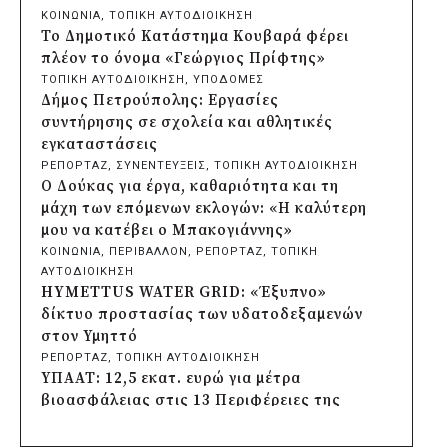
φωτιστικών μετά τη λεηλασία στο έλος
ΚΟΙΝΩΝΙΑ
, 
ΤΟΠΙΚΗ ΑΥΤΟΔΙΟΙΚΗΣΗ
της Αγυιάς
Το Δημοτικό Κατάστημα Κουβαρά φέρει
πριν από 2 μέρες
πλέον το όνομα «Γεώργιος Πρίφτης»
Δήμος Σαρωνικού: Βανδάλισαν το
ΤΟΠΙΚΗ ΑΥΤΟΔΙΟΙΚΗΣΗ
, 
ΥΠΟΔΟΜΕΣ
εκκλησάκι της Μεταμόρφωσης του
Δήμος Πετρούπολης: Εργασίες
Σωτήρος
συντήρησης σε σχολεία και αθλητικές
πριν από 2 μέρες
εγκαταστάσεις
Περιφέρεια Αττικής: Έξι συμπεράσματα
ΡΕΠΟΡΤΑΖ
, 
ΣΥΝΕΝΤΕΥΞΕΙΣ
, 
ΤΟΠΙΚΗ ΑΥΤΟΔΙΟΙΚΗΣΗ
για την ψηφιακή μετάβαση των
Ο Δούκας για έργα, καθαριότητα και τη
επιχειρήσεων
μάχη των επόμενων εκλογών: «Η καλύτερη
πριν από 2 μέρες
μου να κατέβει ο Μπακογιάννης»
Δήμος Σαρωνικού και ΑΡΧΕΛΩΝ
ΚΟΙΝΩΝΙΑ
, 
ΠΕΡΙΒΑΛΛΟΝ
, 
ΡΕΠΟΡΤΑΖ
, 
ΤΟΠΙΚΗ
ενημερώνουν τους λουόμενους για τη
ΑΥΤΟΔΙΟΙΚΗΣΗ
συνύπαρξη με τις θαλάσσιες χελώνες
HYMETTUS WATER GRID: «Έξυπνο»
πριν από 2 μέρες
δίκτυο προστασίας των υδατοδεξαμενών
Δήμος Κυθήρων: Απαγόρευση πρόσβασης
στον Υμηττό
στην παραλία Λυκοδήμου για λόγους
ΡΕΠΟΡΤΑΖ
, 
ΤΟΠΙΚΗ ΑΥΤΟΔΙΟΙΚΗΣΗ
ασφαλείας
ΥΠΑΑΤ: 12,5 εκατ. ευρώ για μέτρα
πριν από 2 μέρες
βιοασφάλειας στις 13 Περιφέρειες της
Προφυλακίστηκε ο δήμαρχος Στυλίδας για
χώρας
τη φωτιά στη Βοιωτία – Σε αναστολή το
ΚΟΙΝΩΝΙΑ
, 
ΤΟΠΙΚΗ ΑΥΤΟΔΙΟΙΚΗΣΗ
, 
ΥΠΟΔΟΜΕΣ